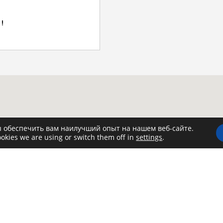
!
ы обеспечить вам наилучший опыт на нашем веб-сайте.
okies we are using or switch them off in
settings
.