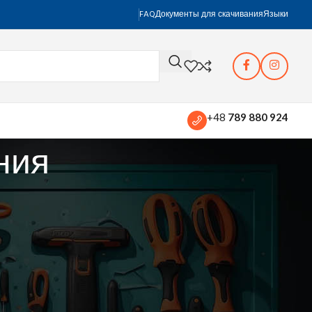
FAQ
Документы для скачивания
Языки
+48
789 880 924
ния