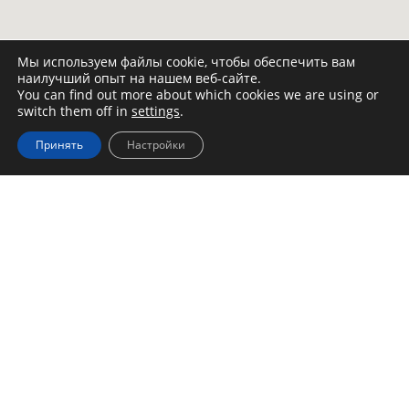
Мы используем файлы cookie, чтобы обеспечить вам
наилучший опыт на нашем веб-сайте.
You can find out more about which cookies we are using or
switch them off in
settings
.
Принять
Настройки
Контактные данные