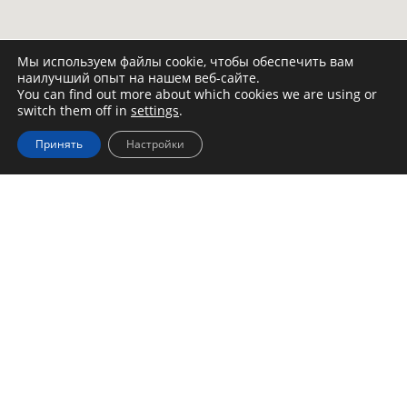
Мы используем файлы cookie, чтобы обеспечить вам
наилучший опыт на нашем веб-сайте.
You can find out more about which cookies we are using or
switch them off in
settings
.
Принять
Настройки
Контактные данные