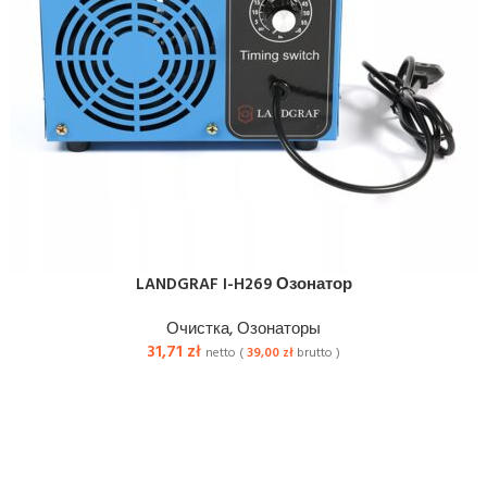
LANDGRAF I-H269 Озонатор
Очистка
,
Озонаторы
31,71
zł
netto (
39,00
zł
brutto )