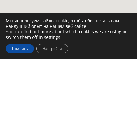
Мы используем файлы cookie, чтобы обеспечить вам
наилучший опыт на нашем веб-сайте.
You can find out more about which cookies we are using or
switch them off in
settings
.
Принять
Настройки
Контактные данные