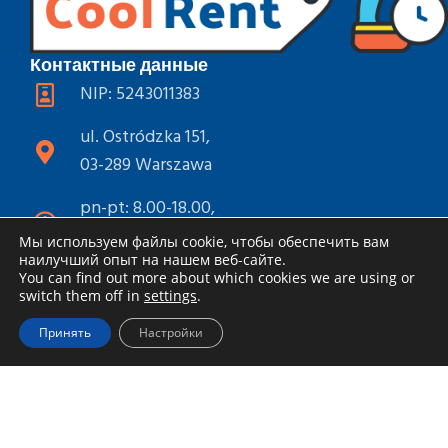
Контактные данные
NIP: 5243011383
ul. Ostródzka 151,
03-289 Warszawa
pn-pt: 8.00-18.00,
sob: 8.00-15.00
Мы используем файлы cookie, чтобы обеспечить вам
наилучший опыт на нашем веб-сайте.
+48 789 880 924
You can find out more about which cookies we are using or
switch them off in
settings
.
info@coolrent.pl
Принять
Настройки
Соц. Сети
Прокат инструментов
Каталог