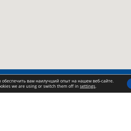
ы обеспечить вам наилучший опыт на нашем веб-сайте.
okies we are using or switch them off in
settings
.
кат инструментов
Информация
ог
Устав
и и акции
Политика конфиденциальности
рендовать
Политика cookies