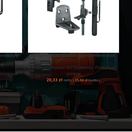
 нивелир
BOSCH TP320 Штанга телескопическая
Измерительные инструменты
,
Лазерные
Лазерные
уровни
20,33
zł
netto (
25,00
zł
brutto )
o )