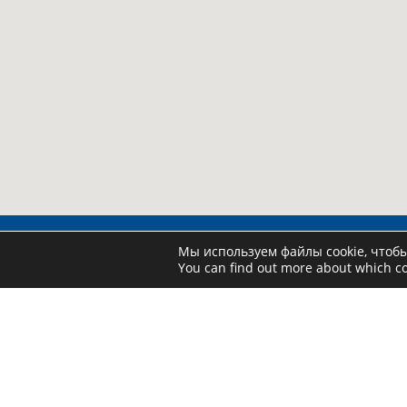
Мы используем файлы cookie, чтоб
You can find out more about which co
Про
Катал
Скидк
Как а
Контактные данные