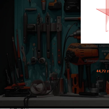
ПОКРАСКА
ИЗМЕРИТЕЛЬНЫЕ ИНСТРУМЕНТЫ
Дальномеры
Инспекционные камеры
Тепловизионные камеры
Лазерные уровни
Толщиномеры краски
BOSCH UNIVE
Измерители влажности
нив
Нивелиры
Лазеры для укладки плитки
Измерительны
Детекторы
44,72
z
ОБРАБОТКА БЕТОНА, ШТУКАТУРКИ
И ПЛИТКИ
ДЕРЕВООБРАБОТКА
ОБРАБОТКА МЕТАЛЛА И ТРУБ
САД И ДОМ