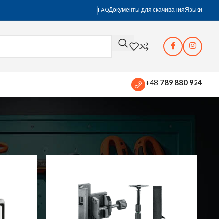
FAQ
Документы для скачивания
Языки
+48
789 880 924
оказать
12
24
36