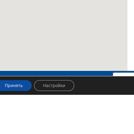
Принять
Настройки
Категории
Деревообработка
Обработка бетона, штукатурки и
плитки
Обработка металла и труб