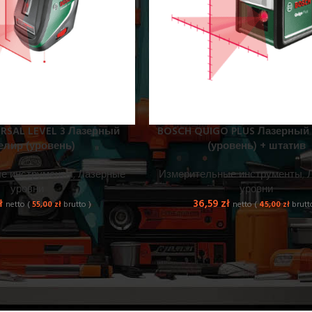
RSAL LEVEL 3 Лазерный
BOSCH QUIGO PLUS Лазерный
елир (уровень)
(уровень) + штатив
е инструменты
,
Лазерные
Измерительные инструменты
,
уровни
уровни
ł
36,59
zł
netto (
55,00
zł
brutto )
netto (
45,00
zł
brutt