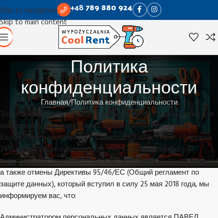
+48
789 880 924
Skip to navigation
Skip to main content
Политика
конфиденциальности
Главная
Политика конфиденциальности
Защита конфиденциальности наших клиентов очень важна для
нас, поэтому в соответствии с положениями Регламента
Европейского парламента и Совета (ЕС) 2016/679 от 27 апреля
2016 года о защите физических лиц в связи с обработкой
персональных данных и о свободном обращении таких данных,
а также отмены Директивы 95/46/ЕС (Общий регламент по
защите данных), который вступил в силу 25 мая 2018 года, мы
информируем вас, что:
Администратором персональных данных является ПАВЕЛ