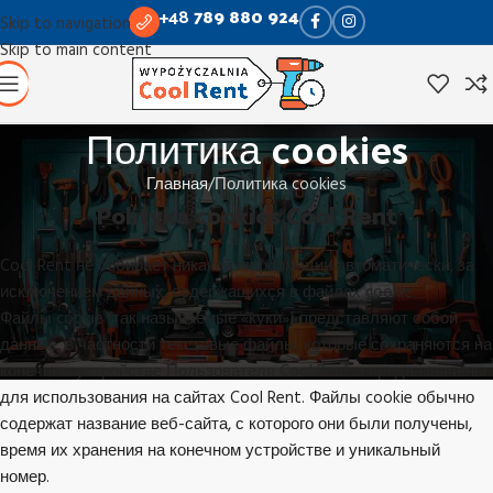
+48
789 880 924
Skip to navigation
Skip to main content
Политика cookies
Главная
Политика cookies
Polityka cookies Cool Rent
Cool Rent не собирает никакой информации автоматически, за
исключением данных, содержащихся в файлах cookie.
Файлы cookie (так называемые «куки») представляют собой
данные, в частности текстовые файлы, которые сохраняются на
конечном устройстве Пользователя Cool Rent и предназначены
для использования на сайтах Cool Rent. Файлы cookie обычно
содержат название веб-сайта, с которого они были получены,
время их хранения на конечном устройстве и уникальный
номер.