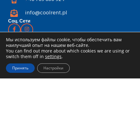
info@coolrent.pl
Соц. Сети
Прокат инструментов
Мы используем файлы cookie, чтобы обеспечить вам
наилучший опыт на нашем веб-сайте.
Каталог
You can find out more about which cookies we are using or
switch them off in
settings
.
Скидки и акции
Принять
Настройки
Как арендовать
Доставка и получение
Правила аренды
Специальное предложение для
компаний
Блог
Информация
Устав