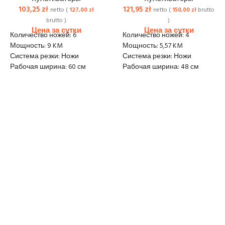
103,25
zł
121,95
zł
netto (
127,00
zł
netto (
150,00
zł
brutto
brutto )
)
Количество ножей: 6
Количество ножей: 4
Мощность: 9 KM
Мощность: 5,57 KM
Система резки: Ножи
Система резки: Ножи
Рабочая ширина: 60 см
Рабочая ширина: 48 см
Рабочая глубина: 25 см
Рабочая глубина: 25 см
Привод: Да
Привод: Да
Тип двигателя: Внутреннего
Тип двигателя: Внутреннего
сгорания
сгорания
Вес: 30,5 кг
Вес: 72 кг
Размеры: (ДхШхВ):
Размеры: (ДхШхВ):
135x60x105 см
150x50x110 см
Доставка: 40 zł netto
Доставка: 40 zł netto
Залог 500 zł
Залог 500 zł