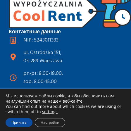
Контактные данные
NIP: 5243011383
ul. Ostródzka 151,
03-289 Warszawa
pn-pt: 8.00-18.00,
sob: 8.00-15.00
+48 789 880 924
Мы используем файлы cookie, чтобы обеспечить вам
наилучший опыт на нашем веб-сайте.
info@coolrent.pl
You can find out more about which cookies we are using or
switch them off in
settings
.
Соц. Сети
Принять
Настройки