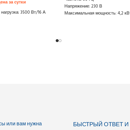
Напряжение: 230 В
нагрузка: 3500 Вт/16 А
Максимальная мощность: 4,2 кВ
Номинальная мощность: 3,8 кВт
ł netto
Номинальный ток: 16,5 А
Цилиндры: 1
Двигатель: 4-тактный
Масляный картер: 1,1 л
Топливо: Бензин
Бак: 5,3 л
Расход топлива: 2,5 л/ч
Шум: 96 дБ(А)
Вес: 56 кг
Габариты (ДхШхВ): 650x470x510
Доставка: 40 zł netto
Залог: 700 zł
осы или вам нужна
БЫСТРЫЙ ОТВЕТ И