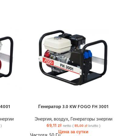
 4001
Генератор 3.0 KW FOGO FH 3001
Ге
нергии
Энергия, воздух
,
Генераторы энергии
69,11
zł
Э
 )
netto (
85,00
zł
brutto )
Частота: 50 Гц