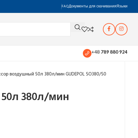
FAQ
Документы для скачивания
Языки
+48
789 880 924
ссор воздушный 50л 380л/мин GUDEPOL SO380/50
50л 380л/мин