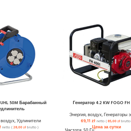
UHL 50M Барабанный
Генератор 4.2 KW FOGO FH
удлинитель
Энергия, воздух
,
Генераторы э
 воздух
,
Удлинители
69,11
zł
netto (
85,00
zł
brutto
ł
netto (
28,00
zł
brutto )
Частота: 50 Гц