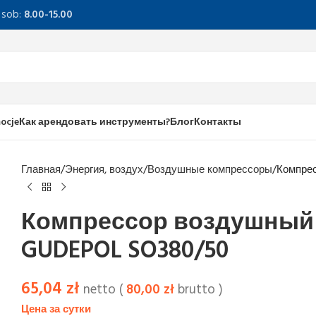
, sob:
8.00-15.00
ocje
Как арендовать инструменты?
Блог
Контакты
Главная
Энергия, воздух
Воздушные компрессоры
Компре
Компрессор воздушный 
GUDEPOL SO380/50
65,04
zł
netto (
80,00
zł
brutto )