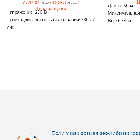
73,17
zł
netto (
90,00
zł
brutto )
Длина: 50 м
Напряжение: 230 В
Максимальная 
Производительность всасывания: 530 л/
Вес: 6,34 кг
мин.
Доставка:
20 z
Емкость бака: 100 л
Максимальное давление: 10 бар
Мощность двигателя: 3,5 кВт
Количество цилиндров: 2
Стадии сжатия: 1
Мощность двигателя: 4,7 л.с.
Размеры (ДxШxВ): 90x47x79 см
Вес: 55 кг
Доставка: 40 zł netto
Если у вас есть какие-либо вопр