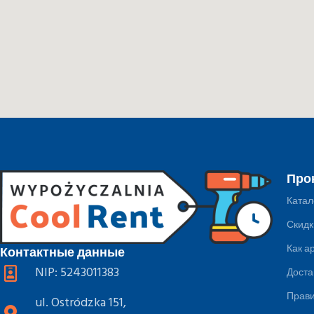
Про
Катал
Скидк
Как а
Контактные данные
NIP: 5243011383
Доста
Прав
ul. Ostródzka 151,