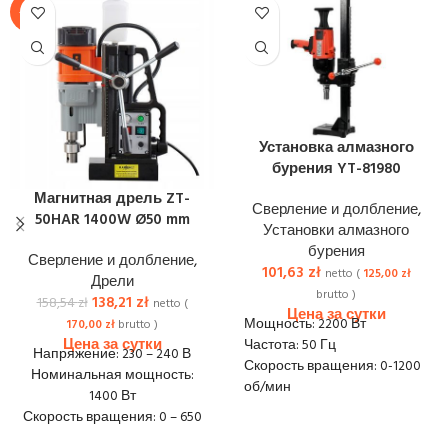
-13%
Установка алмазного
бурения YT-81980
Магнитная дрель ZT-
Сверление и долбление
,
50HAR 1400W Ø50 mm
Установки алмазного
бурения
Сверление и долбление
,
101,63
zł
netto (
125,00
zł
Дрели
brutto )
138,21
zł
158,54
zł
netto (
Мощность: 2200 Вт
170,00
zł
brutto )
Частота: 50 Гц
Напряжение: 230 – 240 В
Скорость вращения: 0-1200
Номинальная мощность:
об/мин
1400 Вт
Размер монтажа: 1-1/4 UNC
Скорость вращения: 0 – 650
Диапазон диаметров
об/мин