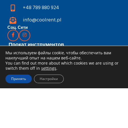
+48 789 880 924
info@coolrent.pl
Соц. Сети
Прокат инструментов
Мы используем файлы cookie, чтобы обеспечить вам
Каталог
наилучший опыт на нашем веб-сайте.
Скидки и акции
You can find out more about which cookies we are using or
switch them off in
settings
.
Как арендовать
Принять
Настройки
Доставка и получение
Правила аренды
Специальное предложение для
компаний
Блог
Информация