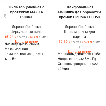
Пила торцовочная с
Шлифовальная
протяжкой MAKITA
машинка для обработки
LS0816F
кромок OPTIMAT BD 150
Деревообработка
,
Деревообработка
,
Циркулярные пилы
Шлифмашины для
65,04
zł
паркета
netto (
80,00
zł
brutto )
62,60
zł
netto (
77,00
zł
brutto
Диаметр диска: 216 мм
)
Максимальная
номинальная мощность:
Мощность двигателя: 1,1 кВт
1200 Вт
Напряжение: 230 В/50 Гц
Макс. глубина резки под
Скорость вращения: 11500
углом 90°: 65 x 305 мм
об/мин.
Макс. глубина резки под
Диаметр диска: 150 мм
углом 45°: 65 x 215 мм
Скорость вращения диска:
Вес без кабеля (EPTA): 13,9 кг
3400-3700 об/мин.
Размеры (ДхШхВ): 705 x 476 x
Размеры (мм): 552 х 246 х
521 мм
410
Доставка:
20 zł netto
Вес: 10 кг
Доставка:
20 zł netto