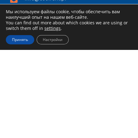
Соц. Сети
Мы используем файлы cookie, чтобы обеспечить вам
наилучший опыт на нашем веб-сайте.
You can find out more about which cookies we are using or
Прокат инструментов
switch them off in
settings
.
Каталог
Принять
Настройки
Скидки и акции
Как арендовать
Доставка и получение
Правила аренды
Специальное предложение для
компаний
Блог
Информация
Устав
Политика конфиденциальности