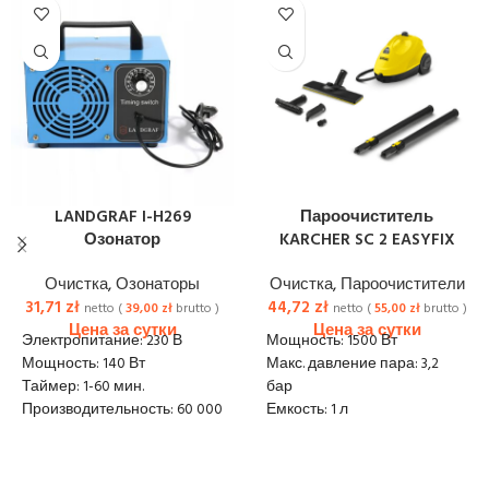
LANDGRAF I-H269
Пароочиститель
Озонатор
KARCHER SC 2 EASYFIX
Очистка
,
Озонаторы
Очистка
,
Пароочистители
31,71
zł
44,72
zł
netto (
39,00
zł
brutto )
netto (
55,00
zł
brutto )
Электропитание: 230 В
Мощность: 1500 Вт
Мощность: 140 Вт
Макс. давление пара: 3,2
Таймер: 1-60 мин.
бар
Производительность: 60 000
Емкость: 1 л
мг/ч
Время прогрева: 390 с
Габариты (ДхШхВ), см:
Длина шнура питания: 4 м
20х14х14
Регулировка количества