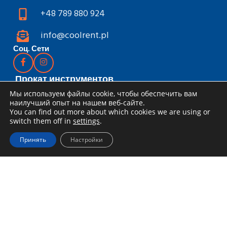
+48 789 880 924
info@coolrent.pl
Соц. Сети
Прокат инструментов
Мы используем файлы cookie, чтобы обеспечить вам
Каталог
наилучший опыт на нашем веб-сайте.
Скидки и акции
You can find out more about which cookies we are using or
switch them off in
settings
.
Как арендовать
Принять
Настройки
Доставка и получение
Правила аренды
Специальное предложение для
компаний
Блог
Информация