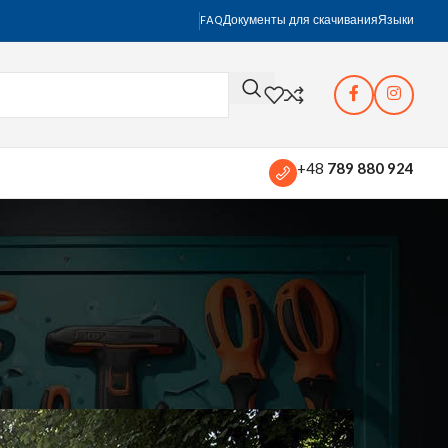
FAQ
Документы для скачивания
Языки
+48
789 880 924
му стоит арендовать её на