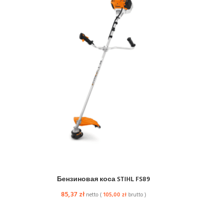
Бензиновая коса STIHL FS89
85,37
zł
netto (
105,00
zł
brutto )