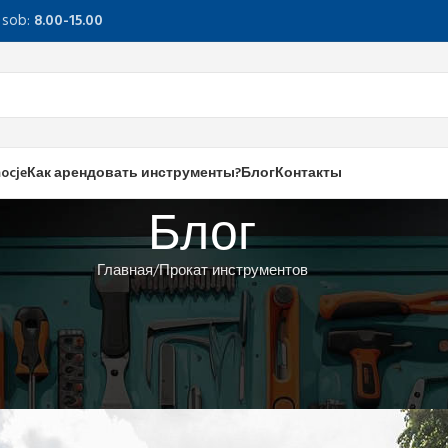
, sob:
8.00-15.00
ocje
Как арендовать инструменты?
Блог
Контакты
Блог
Главная
Прокат инструментов
ПРОКАТ ИНСТРУМЕНТОВ
мент для ухода за садом! Поче
Coolrent.pl?
Опубликовано
admin
Включить Апрель 18, 2025