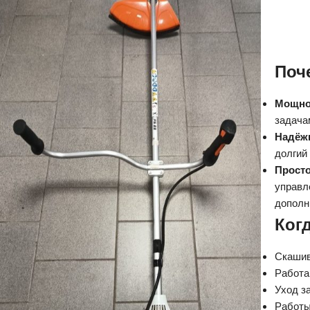
Поче
Мощно
задача
Надёж
долгий
Просто
управл
дополн
Ког
Скашив
Работа
Уход з
Работы