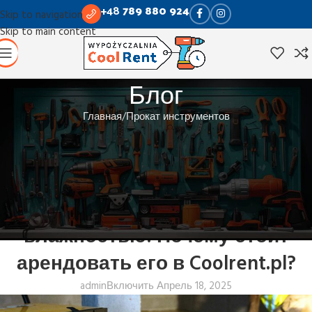
+48
789 880 924
Skip to navigation
Skip to main content
Блог
Главная
Прокат инструментов
ПРОКАТ ИНСТРУМЕНТОВ
Конденсационный осушитель
воздуха — незаменимый
инструмент в борьбе с
влажностью! Почему стоит
арендовать его в Coolrent.pl?
admin
Включить Апрель 18, 2025