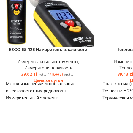
ESCO ES-128 Измеритель влажности
Теплов
Измерительные инструменты
,
Измерит
Измерители влажности
Тепло
39,02
zł
89,43
z
netto (
48,00
zł
brutto )
Метод измерения: использование
Поле зрения (т
высокочастотных радиоволн
Точность: ± 2°
Измерительный элемент:
Термическая ч
металлический шарик
60 мК
Диапазон измерения: 0-100
Спектральный 
Разрешение чтения: 1
Диапазон изме
Автоматический выключатель питания
Режимы исполь