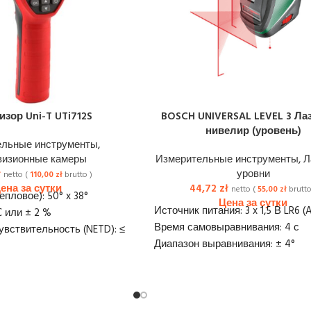
изор Uni-T UTi712S
BOSCH UNIVERSAL LEVEL 3 Ла
нивелир (уровень)
ельные инструменты
,
визионные камеры
Измерительные инструменты
,
Л
ł
уровни
netto (
110,00
zł
brutto )
44,72
zł
netto (
55,00
zł
brutto
епловое): 50° x 38°
Источник питания: 3 x 1,5 В LR6 (
C или ± 2 %
Время самовыравнивания: 4 с
увствительность (NETD): ≤
Диапазон выравнивания: ± 4°
Точность: ± 0,5 мм/м
диапазон: 8 ~ 14 мкм
Gwint statywu: 1/4"
рения: -20°C ~ 400°C
Функция лазера на выбор
зования: центральная