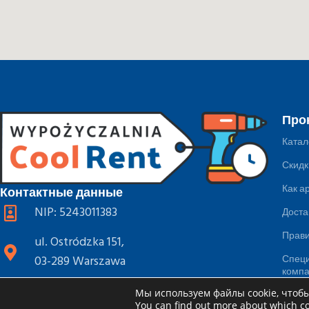
Про
Катал
Скидк
Как а
Контактные данные
NIP: 5243011383
Доста
Прав
ul. Ostródzka 151,
Специ
03-289 Warszawa
комп
pn-pt: 8.00-18.00,
Мы используем файлы cookie, чтоб
Блог
You can find out more about which co