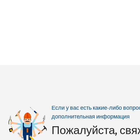
Источник питания: 1 батарея 9 В
точка, измере
Функция: MAX/MIN (полезна для поиска
минимальной т
места с самой высокой влажностью)
Режимы изобр
Подсветка дисплея
Захват изобра
Вес: 180 г
автоматическ
Размеры: 45x180x35 мм
Внутренняя пам
Доставка:
20 zł netto
Свет/фонарик:
активация при
понижении те
Wyświetlacz: T
Размеры: 60x1
Вес: 310 г
Доставка:
20 z
Если у вас есть какие-либо вопр
дополнительная информация
Пожалуйста, свя