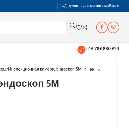
FAQ
Документы для скачивания
Языки
+48
789 880 924
еры
Инспекционная камера, эндоскоп 5М
эндоскоп 5М