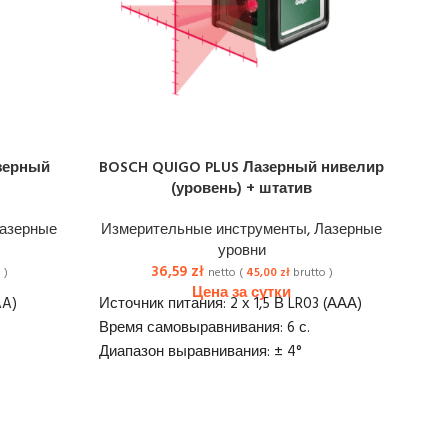
зерный
BOSCH QUIGO PLUS Лазерный нивелир
BO
(уровень) + штатив
Из
азерные
Измерительные инструменты
,
Лазерные
уровни
36,59
zł
 )
netto (
45,00
zł
brutto )
Раб
AA)
Источник питания: 2 х 1,5 В LR03 (ААА)
Раб
Время самовыравнивания: 6 с.
Prz
Диапазон выравнивания: ± 4°
Дос
Точность: ± 0,8 мм/м
Gwint statywu: 1/4"
Штатив: Да