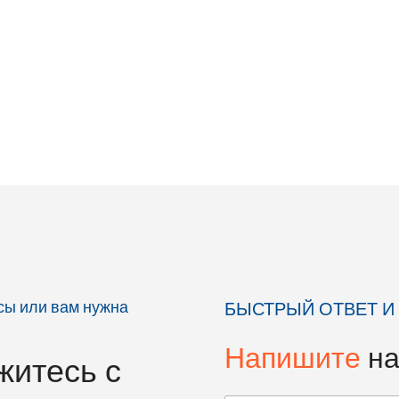
Функция отвеса
ние максимальной и
Штатив: Да
емпературы, функция ROI
Габариты (ДхШхВ): 131x75x126 м
ажения: Тепловой
Вес: 0,54 кг
жения: ручной/
Доставка:
20 zł netto
ий
ять: Micro SD 32 ГБ
 ручная активация/
 повышении или
мпературы
FT LCD 2,4" (320x240)
97x72 мм
ł netto
осы или вам нужна
БЫСТРЫЙ ОТВЕТ И
Напишите
н
житесь с