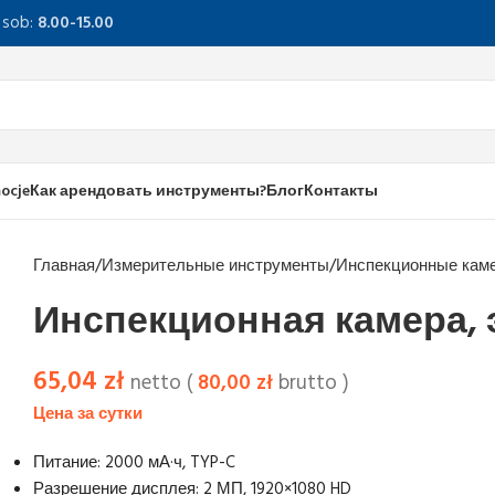
, sob:
8.00-15.00
ocje
Как арендовать инструменты?
Блог
Контакты
Главная
Измерительные инструменты
Инспекционные кам
Инспекционная камера, 
65,04
zł
netto (
80,00
zł
brutto )
Питание: 2000 мА·ч, TYP-C
Разрешение дисплея: 2 МП, 1920×1080 HD