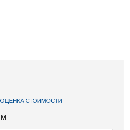
Габариты (ДхШхВ): 65x65x65 мм
Вес: 0,27 кг
м
Доставка:
20 zł netto
 ОЦЕНКА СТОИМОСТИ
ам