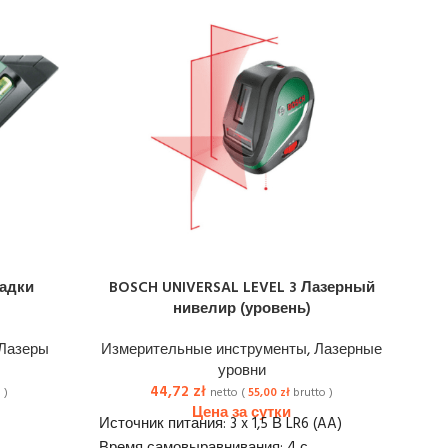
ладки
BOSCH UNIVERSAL LEVEL 3 Лазерный
BO
нивелир (уровень)
Лазеры
Измерительные инструменты
,
Лазерные
Из
уровни
44,72
zł
 )
netto (
55,00
zł
brutto )
Источник питания: 3 x 1,5 В LR6 (AA)
Ист