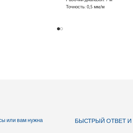
Рабочий диапазон: 7 м
я: 40 мм
Точность: 0,5 мм/м
пневматический
Габариты (ДхШхВ): 240x128x59 
Вес: 0,36 кг
простое
Доставка:
20 zł netto
 цель: 0,3 м
mpensatora: ±15'
: 8'/2 mm
жения: 0
ожения: 100
 градусов
ого винта: 5/8
ł netto
осы или вам нужна
БЫСТРЫЙ ОТВЕТ И