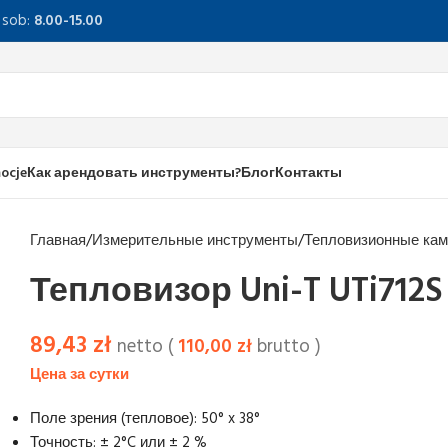
, sob:
8.00-15.00
ocje
Как арендовать инструменты?
Блог
Контакты
Главная
Измерительные инструменты
Тепловизионные ка
Тепловизор Uni-T UTi712S
89,43
zł
netto (
110,00
zł
brutto )
Поле зрения (тепловое): 50° x 38°
Точность: ± 2°C или ± 2 %