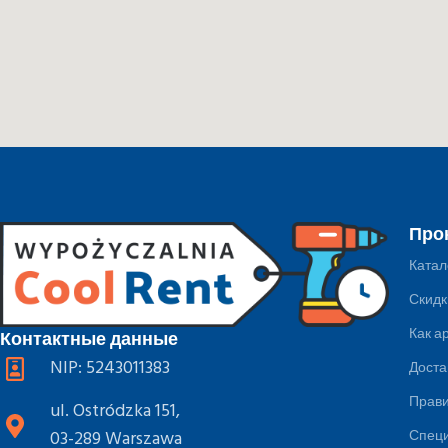
Про
Катал
Скидк
Как а
Контактные данные
NIP: 5243011383
Доста
Прав
ul. Ostródzka 151,
Специ
03-289 Warszawa