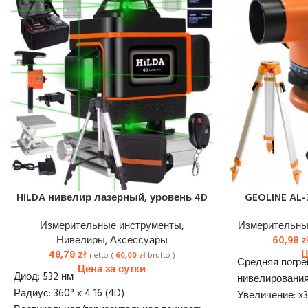
HILDA нивелир лазерный, уровень 4D
GEOLINE AL-
Измерительные инструменты
,
Измерительны
Нивелиры
,
Аксессуары
60,98
z
48,78
zł
netto (
60,00
zł
brutto )
Средняя погре
Диод: 532 нм
нивелирования
Радиус: 360° x 4 16 (4D)
Увеличение: x