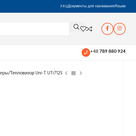
FAQ
Документы для скачивания
Языки
+48
789 880 924
меры
Тепловизор Uni-T UTi712S