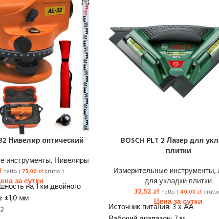
32 Нивелир оптический
BOSCH PLT 2 Лазер для ук
плитки
е инструменты
,
Нивелиры
ł
Измерительные инструменты
,
netto (
75,00
zł
brutto )
для укладки плитки
шность на 1 км двойного
32,52
zł
netto (
40,00
zł
brutto
: ±1,0 мм
Источник питания: 3 х АА
32