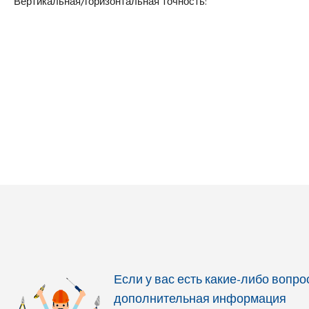
Вертикальная/горизонтальная точность:
Диаметр безел
0,2 мм
Компенсатор: 
Диапазон самовыравнивания: +/- 3°
(воздушный)
Время выравнивания: 4 с
Изображение: 
Водонепроницаемый: IP54
Самая короткая
Рабочий диапазон: до 30 м
Zakres pracy ko
Czas pracy: 8 - 16 godz na 1 akum.
Przewaga libelli
Тип демпфирования: магнитный
Константа сло
Вес: 570 г
Константа умн
Доставка:
20 zł netto
Вращение: 360
Резьба сердечн
Вес: 1,8 кг
Доставка:
20 z
Если у вас есть какие-либо вопр
дополнительная информация