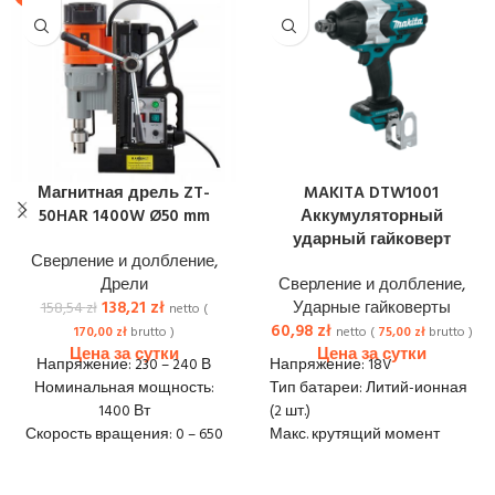
Магнитная дрель ZT-
MAKITA DTW1001
50HAR 1400W Ø50 mm
Аккумуляторный
ударный гайковерт
Сверление и долбление
,
Дрели
Сверление и долбление
,
138,21
zł
Ударные гайковерты
158,54
zł
netto (
60,98
zł
170,00
zł
brutto )
netto (
75,00
zł
brutto )
Напряжение: 230 – 240 В
Напряжение: 18V
Номинальная мощность:
Тип батареи: Литий-ионная
1400 Вт
(2 шт.)
Скорость вращения: 0 – 650
Макс. крутящий момент
об/мин
(Нм): 1050
Макс. диаметр сверления: в
Срывной момент: 1700 Нм