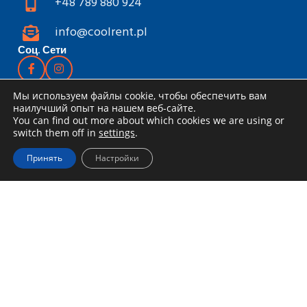
+48 789 880 924
info@coolrent.pl
Соц. Сети
Прокат инструментов
Мы используем файлы cookie, чтобы обеспечить вам
наилучший опыт на нашем веб-сайте.
Каталог
You can find out more about which cookies we are using or
switch them off in
settings
.
Скидки и акции
Принять
Настройки
Как арендовать
Доставка и получение
Правила аренды
Специальное предложение для
компаний
Блог
Информация