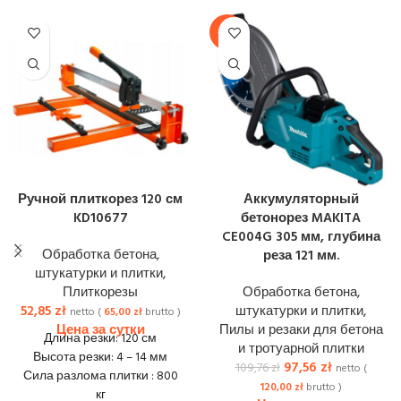
-11%
Ручной плиткорез 120 см
Аккумуляторный
KD10677
бетонорез MAKITA
CE004G 305 мм, глубина
Обработка бетона,
реза 121 мм.
штукатурки и плитки
,
Плиткорезы
Обработка бетона,
52,85
zł
штукатурки и плитки
,
netto (
65,00
zł
brutto )
Пилы и резаки для бетона
Длина резки: 120 см
и тротуарной плитки
Высота резки: 4 – 14 мм
97,56
zł
109,76
zł
netto (
Сила разлома плитки : 800
120,00
zł
brutto )
кг