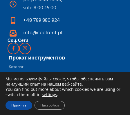
sob: 8.00-15.00
+48 789 880 924
info@coolrent.pl
Соц. Сети
Прокат инструментов
Каталог
Скидки и акции
Мы используем файлы cookie, чтобы обеспечить вам
наилучший опыт на нашем веб-сайте.
Как арендовать
You can find out more about which cookies we are using or
switch them off in
settings
.
Доставка и получение
Принять
Настройки
Правила аренды
Специальное предложение для
компаний