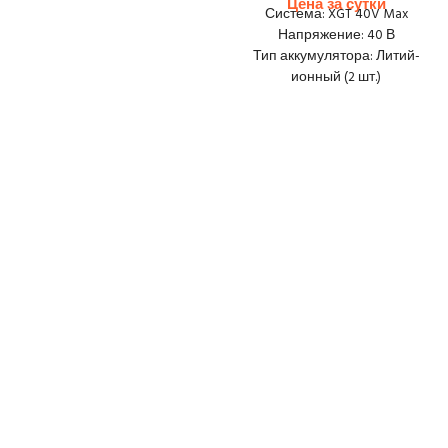
Доставка: 40 zł netto
Система: XGT 40V Max
Напряжение: 40 В
Тип аккумулятора: Литий-
ионный (2 шт.)
Скорость на холостом ходу:
5000 мин⁻¹
Диаметр диска: 305 мм
Макс. глубина резки: 121 мм
Диаметр отверстия диска:
20/25,4 мм
Вес: 5,8 кг
Waga maszyny z
akumulatorem: 6,7 - 7,8 kg
Размеры (ДхШхВ):
663x240x406 мм
Доставка:
20 zł netto
Залог 500 zł