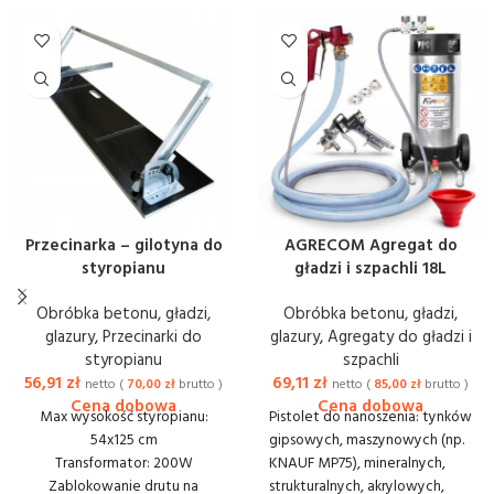
Przecinarka – gilotyna do
AGRECOM Agregat do
styropianu
gładzi i szpachli 18L
Obróbka betonu, gładzi,
Obróbka betonu, gładzi,
glazury
,
Przecinarki do
glazury
,
Agregaty do gładzi i
styropianu
szpachli
56,91
zł
69,11
zł
netto (
70,00
zł
brutto )
netto (
85,00
zł
brutto )
Max wysokość styropianu:
Pistolet do nanoszenia: tynków
54x125 cm
gipsowych, maszynowych (np.
Transformator: 200W
KNAUF MP75), mineralnych,
Zablokowanie drutu na
strukturalnych, akrylowych,