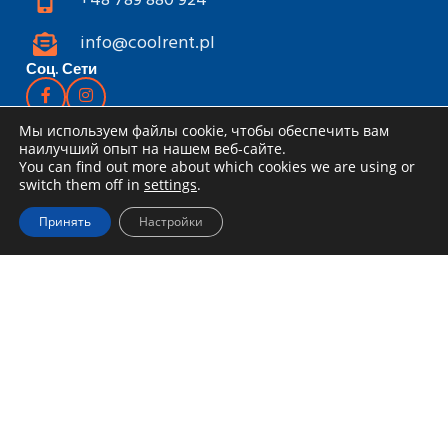
+48 789 880 924
info@coolrent.pl
Соц. Сети
Прокат инструментов
Мы используем файлы cookie, чтобы обеспечить вам
наилучший опыт на нашем веб-сайте.
Каталог
You can find out more about which cookies we are using or
switch them off in
settings
.
Скидки и акции
Принять
Настройки
Как арендовать
Доставка и получение
Правила аренды
Специальное предложение для
компаний
Блог
Информация
Устав