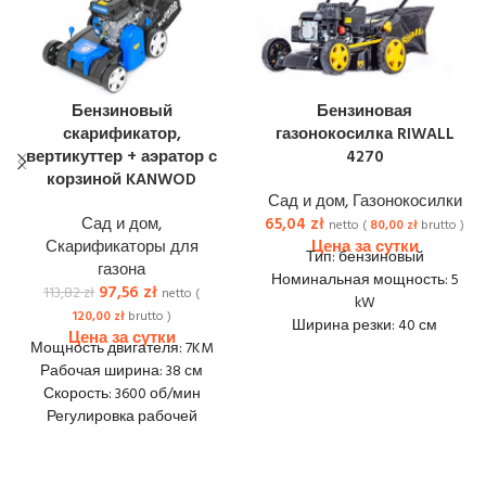
Бензиновый
Бензиновая
скарификатор,
газонокосилка RIWALL
вертикуттер + аэратор с
4270
корзиной KANWOD
Сад и дом
,
Газонокосилки
Сад и дом
,
65,04
zł
netto (
80,00
zł
brutto )
Скарификаторы для
Тип: бензиновый
газона
Номинальная мощность: 5
97,56
zł
113,82
zł
netto (
kW
120,00
zł
brutto )
Ширина резки: 40 см
Мощность двигателя: 7KM
Высота резки: 25 – 75 мм
Рабочая ширина: 38 см
Регул. высота среза: 8
Скорость: 3600 об/мин
уровней
Регулировка рабочей
Объем корзины: 45 л
высоты: 7 уровней
Привод: на колеса
Диапазон рабочей высоты:
Размеры (ДхШхВ):
-10/-4/-2/0/+2/+6/+10 mm
140x50x100 см