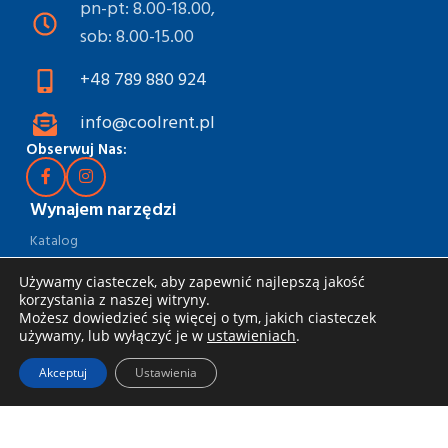
pn-pt: 8.00-18.00,
sob: 8.00-15.00
+48 789 880 924
info@coolrent.pl
Obserwuj Nas:
Wynajem narzędzi
Katalog
Rabaty i akcje
Używamy ciasteczek, aby zapewnić najlepszą jakość
korzystania z naszej witryny.
Jak wynająć
Możesz dowiedzieć się więcej o tym, jakich ciasteczek
używamy, lub wyłączyć je w
ustawieniach
.
Dostawa i odbiór
Akceptuj
Ustawienia
Zasady wynajmu
Specjalna oferta dla firm
Blog