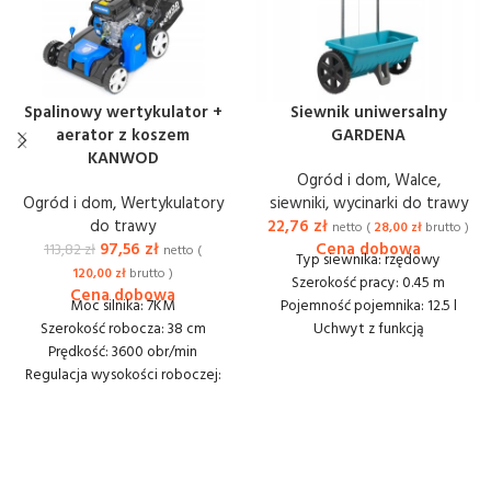
Spalinowy wertykulator +
Siewnik uniwersalny
aerator z koszem
GARDENA
KANWOD
Ogród i dom
,
Walce,
Ogród i dom
,
Wertykulatory
siewniki, wycinarki do trawy
do trawy
22,76
zł
netto (
28,00
zł
brutto )
97,56
zł
113,82
zł
netto (
Typ siewnika: rzędowy
120,00
zł
brutto )
Szerokość pracy: 0.45 m
Moc silnika: 7KM
Pojemność pojemnika: 12.5 l
Szerokość robocza: 38 cm
Uchwyt z funkcją
Prędkość: 3600 obr/min
otwierania/zamykania: tak
Regulacja wysokości roboczej:
Regulacja otworu: tak
7
Rozsiewanie: nawozów, nasion,
Zakres wysokości roboczej:
piasku, sorbentu
-10/-4/-2/0/+2/+6/+10 mm
Wymiary (DxSxW): 110x56x30
Pojemność kosza: 40 l
cm
Wymiary (DxSxW): 150x60x95
Waga (EPTA): 11 kg