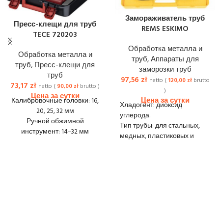
Замораживатель труб
Пресс-клещи для труб
REMS ESKIMO
TECE 720203
Обработка металла и
Обработка металла и
труб
,
Аппараты для
труб
,
Пресс-клещи для
заморозки труб
труб
97,56
zł
netto (
120,00
zł
brutto
73,17
zł
netto (
90,00
zł
brutto )
)
Калибровочные головки: 16,
Хладогент: диоксид
20, 25, 32 мм
углерода.
Ручной обжимной
Тип трубы: для стальных,
инструмент: 14–32 мм
медных, пластиковых и
Зажимные губки: 14, 16, 20,
стабилизированных труб
25, 32 мм
Диаметр трубы: Ø ⅛ – 2
Вес: 15 кг
дюйма, Ø 10–60 мм
Доставка:
20 zł netto
Sprawność chłodzenia: - 97°C
Вес: 4,23 кг
Доставка:
20 zł netto