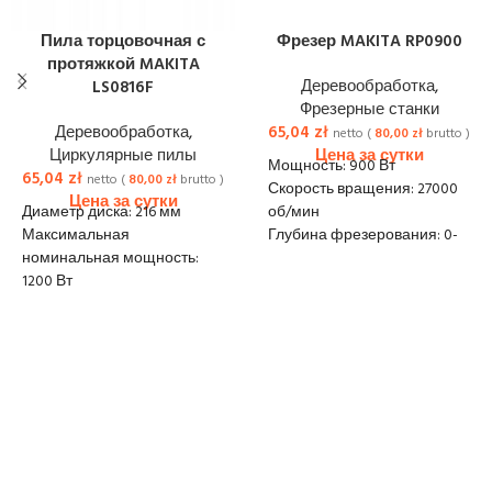
Пила торцовочная с
Фрезер MAKITA RP0900
протяжкой MAKITA
Деревообработка
,
LS0816F
Фрезерные станки
Деревообработка
,
65,04
zł
netto (
80,00
zł
brutto )
Циркулярные пилы
Мощность: 900 Вт
65,04
zł
netto (
80,00
zł
brutto )
Скорость вращения: 27000
Диаметр диска: 216 мм
об/мин
Максимальная
Глубина фрезерования: 0-
номинальная мощность:
35 мм
1200 Вт
Диаметр: ø 8 мм
Макс. глубина резки под
Габариты (общая длина):
углом 90°: 65 x 305 мм
256 мм
Макс. глубина резки под
Вес (EPTA): 6 кг
углом 45°: 65 x 215 мм
Доставка:
20 zł netto
Вес без кабеля (EPTA): 13,9 кг
Размеры (ДхШхВ): 705 x 476 x
521 мм
Доставка:
20 zł netto