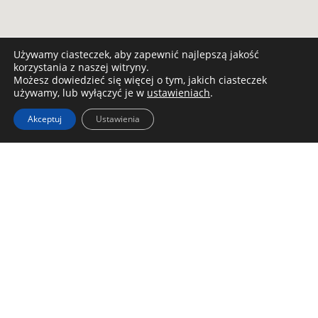
Używamy ciasteczek, aby zapewnić najlepszą jakość
korzystania z naszej witryny.
Możesz dowiedzieć się więcej o tym, jakich ciasteczek
używamy, lub wyłączyć je w
ustawieniach
.
Akceptuj
Ustawienia
Dane kontaktowe