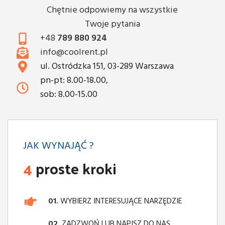
Chętnie odpowiemy na wszystkie
Twoje pytania
+48
789 880 924
info@coolrent.pl
ul. Ostródzka 151, 03-289 Warszawa
pn-pt: 8.00-18.00,
sob: 8.00-15.00
JAK WYNAJĄĆ ?
4
proste kroki
01.
WYBIERZ INTERESUJĄCE NARZĘDZIE
02.
ZADZWOŃ LUB NAPISZ DO NAS,