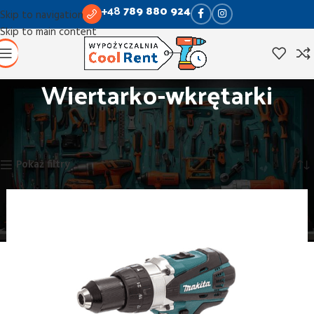
+48
789 880 924
Skip to navigation
Skip to main content
Wiertarko-wkrętarki
Strona główna
Wiercenie i kucie
Wiertarko-wkrętarki
Wyświetlanie wszystkich wyników: 6
Pokaż filtry