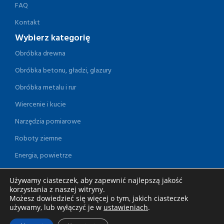
FAQ
Kontakt
Wybierz kategorię
Obróbka drewna
Obróbka betonu, gładzi, glazury
Obróbka metalu i rur
Wiercenie i kucie
Narzędzia pomiarowe
Roboty ziemne
Energia, powietrze
Osuszanie
Używamy ciasteczek, aby zapewnić najlepszą jakość
Ogród i dom
korzystania z naszej witryny.
Możesz dowiedzieć się więcej o tym, jakich ciasteczek
Czyszczenie
używamy, lub wyłączyć je w
ustawieniach
.
Malowanie