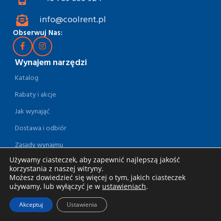
info@coolrent.pl
Obserwuj Nas:
Wynajem narzędzi
Katalog
Rabaty i akcje
Jak wynająć
Dostawa i odbiór
Zasady wynajmu
Używamy ciasteczek, aby zapewnić najlepszą jakość
Specjalna oferta dla firm
korzystania z naszej witryny.
Możesz dowiedzieć się więcej o tym, jakich ciasteczek
Blog
używamy, lub wyłączyć je w
ustawieniach
.
Informacje
Akceptuj
Ustawienia
Regulamin