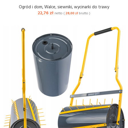
Ogród i dom
,
Walce, siewniki, wycinarki do trawy
22,76
zł
netto (
28,00
zł
brutto )