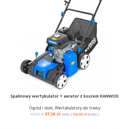
Spalinowy wertykulator + aerator z koszem KANWOD
Ogród i dom
,
Wertykulatory do trawy
97,56
zł
113,82
zł
netto (
120,00
zł
brutto )