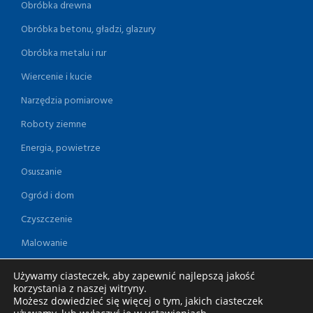
Obróbka drewna
Obróbka betonu, gładzi, glazury
Obróbka metalu i rur
Wiercenie i kucie
Narzędzia pomiarowe
Roboty ziemne
Energia, powietrze
Osuszanie
Ogród i dom
Czyszczenie
Malowanie
Akcesoria
Używamy ciasteczek, aby zapewnić najlepszą jakość
korzystania z naszej witryny.
Możesz dowiedzieć się więcej o tym, jakich ciasteczek