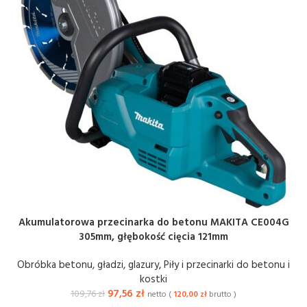
Akumulatorowa przecinarka do betonu MAKITA CE004G
305mm, głębokość cięcia 121mm
Obróbka betonu, gładzi, glazury
,
Piły i przecinarki do betonu i
kostki
97,56
zł
109,76
zł
netto (
120,00
zł
brutto )