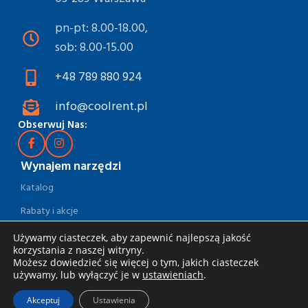
pn-pt: 8.00-18.00,
sob: 8.00-15.00
+48 789 880 924
info@coolrent.pl
Obserwuj Nas:
Wynajem narzędzi
Katalog
Rabaty i akcje
Jak wynająć
Używamy ciasteczek, aby zapewnić najlepszą jakość
korzystania z naszej witryny.
Dostawa i odbiór
Możesz dowiedzieć się więcej o tym, jakich ciasteczek
używamy, lub wyłączyć je w
ustawieniach
.
Zasady wynajmu
Akceptuj
Ustawienia
Specjalna oferta dla firm