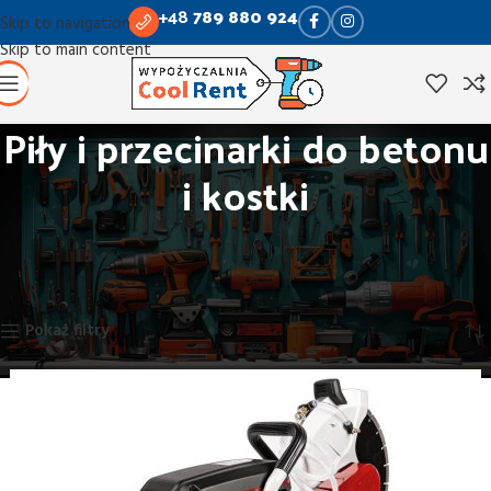
+48
789 880 924
Skip to navigation
Skip to main content
Piły i przecinarki do betonu
i kostki
Strona główna
Obróbka betonu, gładzi, glazury
Piły i przecinarki do betonu i kostki
Wyświetlanie wszystkich wyników: 2
Pokaż filtry