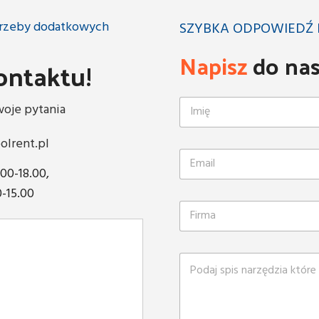
otrzeby dodatkowych
SZYBKA ODPOWIEDŹ 
Napisz
do na
ontaktu!
oje pytania
olrent.pl
.00-18.00,
0-15.00