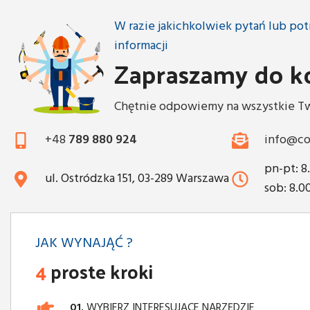
W razie jakichkolwiek pytań lub p
informacji
Zapraszamy do k
Chętnie odpowiemy na wszystkie Tw
+48
789 880 924
info@co
pn-pt: 8
ul. Ostródzka 151, 03-289 Warszawa
sob: 8.0
JAK WYNAJĄĆ ?
4
proste kroki
01.
WYBIERZ INTERESUJĄCE NARZĘDZIE