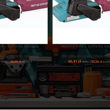
4 – Szlifierka taśmowa
MAKITA 9910 – Szlifierka t
rewna
,
Szlifierki taśmowe
Obróbka drewna
,
Szlifierki t
ł
50,41
zł
netto (
68,00
zł
brutto )
netto (
62,00
zł
brutto
 taśmowe
we to wydajne elektronarzędzia przeznaczone do intensywnego szlifo
ych. Dzięki zastosowaniu ruchomej taśmy ściernej urządzenia zapewnia
fierek taśmowych w CoolRent dostępne są profesjonalne urządzenia p
 Sprzęt doskonale sprawdza się podczas szlifowania drewna, drzw