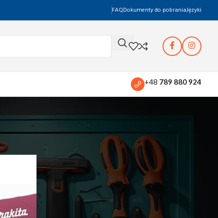
FAQ
Dokumenty do pobrania
Języki
+48
789 880 924
Pokaż
12
24
36