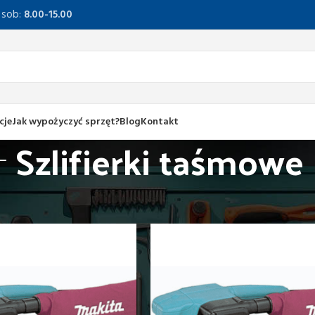
, sob:
8.00-15.00
cje
Jak wypożyczyć sprzęt?
Blog
Kontakt
Szlifierki taśmowe
bróbka drewna
Szlifierki taśmowe