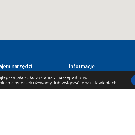
jem narzędzi
Informacje
og
Regulamin
lepszą jakość korzystania z naszej witryny.
jakich ciasteczek używamy, lub wyłączyć je w
ustawieniach
.
 i akcje
Polityka prywatności
ynająć
Polityka cookies
wa i odbiór
Do pobrania
y wynajmu
FAQ
lna oferta dla firm
Kontakt