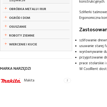
Zszywacze
konstrukcyjnych.
OBRÓBKA METALU I RUR
Szlifierki taśmow
Ergonomiczna kon
OGRÓD I DOM
OSUSZANIE
Zastosowani
ROBOTY ZIEMNE
szlifowanie drew
WIERCENIE I KUCIE
usuwanie starej fa
wyrównywanie du
przygotowanie dr
prace stolarskie 
MARKA NARZĘDZI
W CoolRent dostę
Makita
2