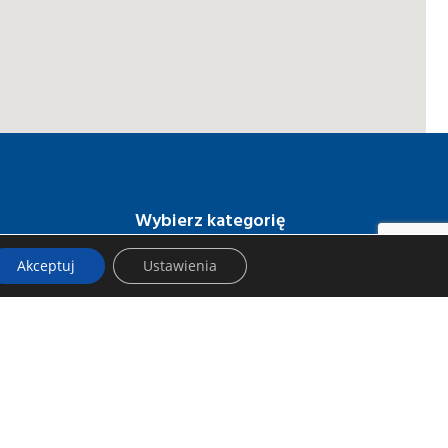
Wybierz kategorię
Obróbka drewna
Akceptuj
Ustawienia
Obróbka betonu, gładzi, glazury
Obróbka metalu i rur
Wiercenie i kucie
Narzędzia pomiarowe
Roboty ziemne