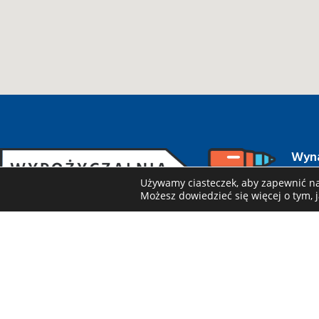
Wyna
Katal
Używamy ciasteczek, aby zapewnić naj
Możesz dowiedzieć się więcej o tym, 
Rabaty
Jak w
Dane kontaktowe
NIP: 5243011383
Dosta
Zasad
ul. Ostródzka 151,
Specja
03-289 Warszawa