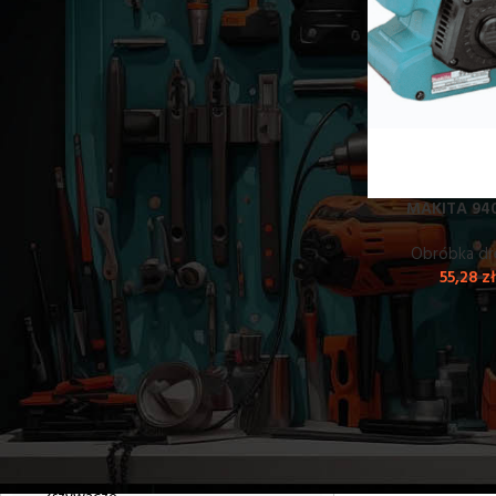
MALOWANIE
NARZĘDZIA POMIAROWE
OBRÓBKA BETONU, GŁADZI, GLAZURY
OBRÓBKA DREWNA
Cykliniarki do parkietu
Frezarki
MAKITA 940
Gwoździarki
Pilarki tarczowe
Obróbka d
Piły posuwowe
55,28
z
Piły łańcuchowe
Szlifierki
Spalinowe piły łańcuchowe
Strugi
Szlifierki taśmo
Szlifierki mimośrodowe
powłok lakiernicz
Szlifierki oscylacyjne
Szlifierki taśmowe
W kategorii szli
Wyrzynarki
wykończeniowych.