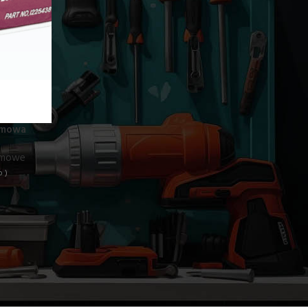
aśmowa
aśmowe
 )
wania dużych powierzchni drewnianych oraz usuwania starych
ją szybkie zbieranie materiału i wysoką efektywność pracy.
rzeznaczone do prac remontowych, stolarskich oraz
i, blatów, belek, płyt drewnopochodnych czy elementów