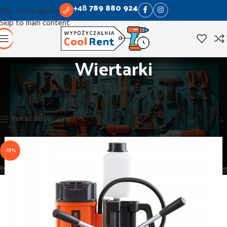
+48
789 880 924
Skip to navigation
Skip to main content
Wiertarki
Strona główna
Wiercenie i kucie
Wiertarki
Wyświetlanie wszystkich wyników: 3
Pokaż filtry
-13%