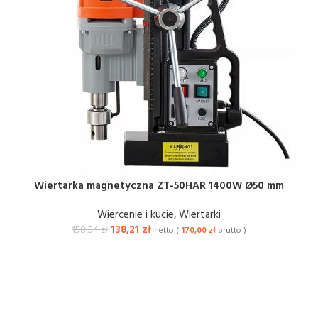
Wiertarka magnetyczna ZT-50HAR 1400W Ø50 mm
Wiercenie i kucie
,
Wiertarki
138,21
zł
158,54
zł
netto (
170,00
zł
brutto )