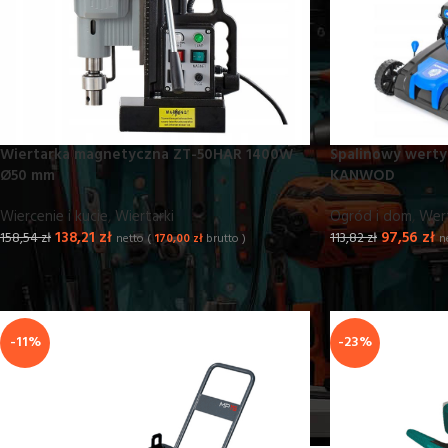
Wiertarka magnetyczna ZT-50HAR 1400W
Spalinowy werty
Ø50 mm
KANWOD
Wiercenie i kucie
,
Wiertarki
Ogród i dom
,
Wert
138,21
zł
97,56
zł
158,54
zł
113,82
zł
netto (
170,00
zł
brutto )
n
-11%
-23%