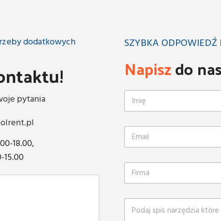
otrzeby dodatkowych
SZYBKA ODPOWIEDŹ 
Napisz
do na
ontaktu!
oje pytania
olrent.pl
.00-18.00,
0-15.00