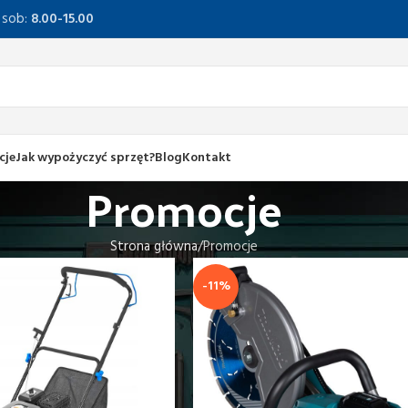
, sob:
8.00-15.00
cje
Jak wypożyczyć sprzęt?
Blog
Kontakt
Promocje
Strona główna
Promocje
-11%