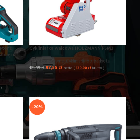
betonu
Cykliniarka walcowa HOLZMANN PSM3
 cięcia
Obróbka drewna
,
Cykliniarki do parkietu
97,56
zł
121,95
zł
netto (
120,00
zł
brutto )
 i
 )
-20%