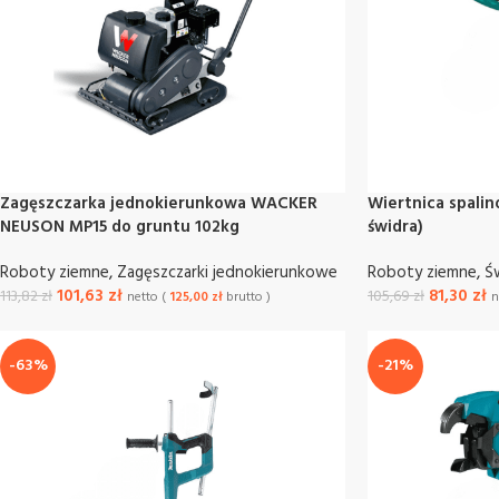
Zagęszczarka jednokierunkowa WACKER
Wiertnica spal
NEUSON MP15 do gruntu 102kg
świdra)
Roboty ziemne
,
Zagęszczarki jednokierunkowe
Roboty ziemne
,
Ś
101,63
zł
81,30
zł
113,82
zł
105,69
zł
netto (
125,00
zł
brutto )
n
-63%
-21%