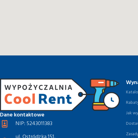
Wyna
Katal
Rabaty
Jak w
Dane kontaktowe
NIP: 5243011383
Dosta
Zasad
ul. Ostródzka 151,