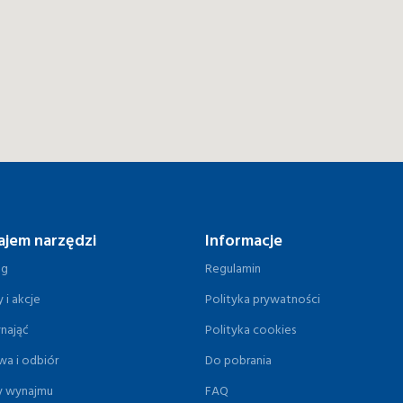
jem narzędzi
Informacje
og
Regulamin
 i akcje
Polityka prywatności
ynająć
Polityka cookies
wa i odbiór
Do pobrania
y wynajmu
FAQ