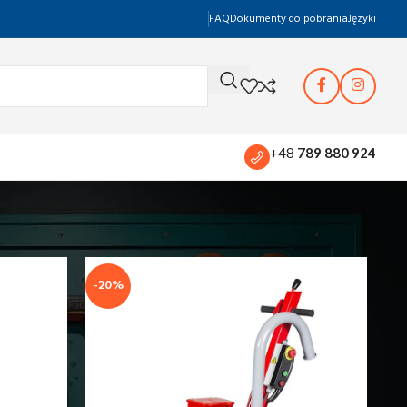
FAQ
Dokumenty do pobrania
Języki
+48
789 880 924
-20%