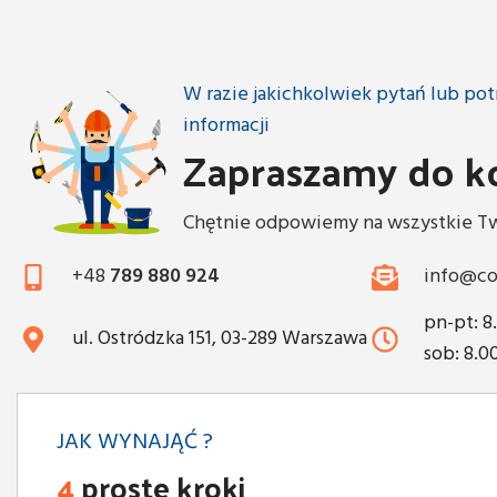
W razie jakichkolwiek pytań lub p
informacji
Zapraszamy do k
Chętnie odpowiemy na wszystkie Tw
+48
789 880 924
info@co
pn-pt: 8
ul. Ostródzka 151, 03-289 Warszawa
sob: 8.0
JAK WYNAJĄĆ ?
4
proste kroki