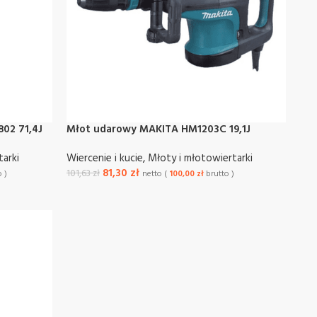
02 71,4J
Młot udarowy MAKITA HM1203C 19,1J
tarki
Wiercenie i kucie
,
Młoty i młotowiertarki
81,30
zł
101,63
zł
 )
netto (
100,00
zł
brutto )