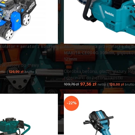
Akumulatorowa przecinarka do 
kulator + aerator z koszem
MAKITA CE004G 305mm, głębokość
121mm
ykulatory do trawy
Obróbka betonu, gładzi, glazury
,
Piły
etto (
120,00
zł
brutto )
przecinarki do betonu i kostki
97,56
zł
109,76
zł
netto (
120,00
zł
brutto
-22%