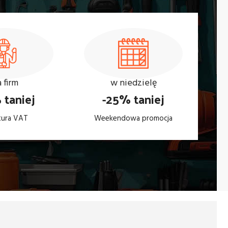
a firm
w niedzielę
 taniej
-25% taniej
tura VAT
Weekendowa promocja