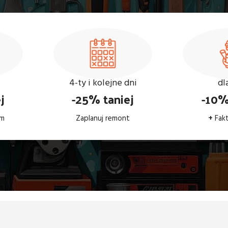
4-ty i kolejne dni
dl
j
-25% taniej
-10%
em
Zaplanuj remont
+
Fak