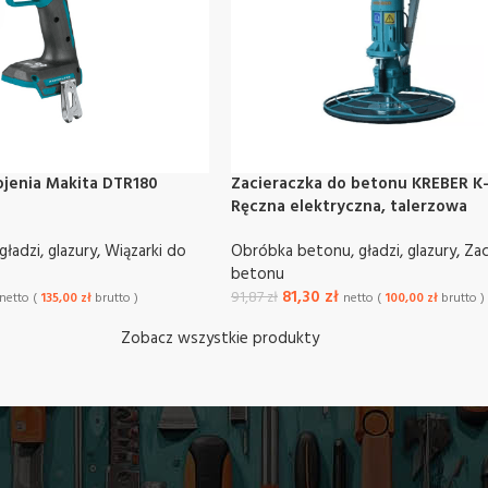
ojenia Makita DTR180
Zacieraczka do betonu KREBER K
Ręczna elektryczna, talerzowa
ładzi, glazury
,
Wiązarki do
Obróbka betonu, gładzi, glazury
,
Zac
betonu
81,30
zł
91,87
zł
netto (
135,00
zł
brutto )
netto (
100,00
zł
brutto )
Zobacz wszystkie produkty