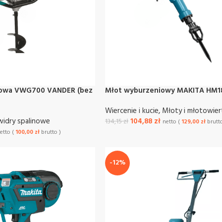
inowa VWG700 VANDER (bez
Młot wyburzeniowy MAKITA HM18
Wiercenie i kucie
,
Młoty i młotowier
widry spalinowe
104,88
zł
134,15
zł
netto (
129,00
zł
brutto
etto (
100,00
zł
brutto )
-12%