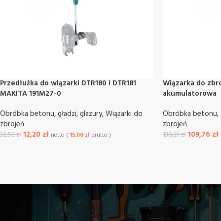
Przedłużka do wiązarki DTR180 i DTR181
Wiązarka do zbr
MAKITA 191M27-0
akumulatorowa
Obróbka betonu, gładzi, glazury
,
Wiązarki do
Obróbka betonu, g
zbrojeń
zbrojeń
12,20
zł
109,76
zł
32,52
zł
138,21
zł
netto (
15,00
zł
brutto )