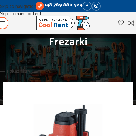
+48
789 880 924
Skip to navigation
Skip to main content
Frezarki
Strona główna
Obróbka drewna
Frezarki
Wyświetlanie wszystkich wyników: 2
Pokaż filtry