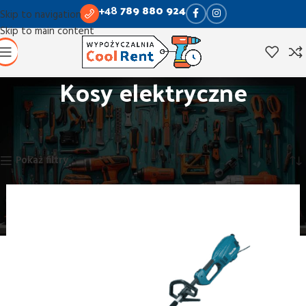
+48
789 880 924
Skip to navigation
Skip to main content
Kosy elektryczne
Strona główna
Ogród i dom
Kosy elektryczne
Wyświetlanie jednego wyniku
Pokaż filtry