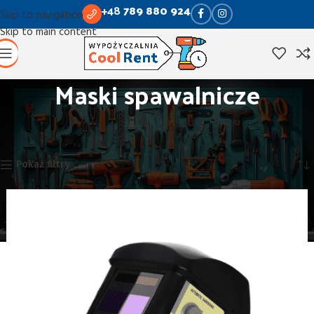
+48
789 880 924
Skip to navigation
Skip to main content
Maski spawalnicze
Strona główna
Obróbka metalu i rur
Maski spawalnicze
Wyświetlanie jednego wyniku
Pokaż filtry