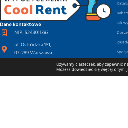
Katal
Rabaty
Jak w
Dane kontaktowe
NIP: 5243011383
Dosta
Zasad
ul. Ostródzka 151,
Specja
03-289 Warszawa
Blog
pn-pt: 8.00-18.00,
Używamy ciasteczek, aby zapewnić naj
Możesz dowiedzieć się więcej o tym, 
sob: 8.00-15.00
+48 789 880 924
info@coolrent.pl
Obserwuj Nas: