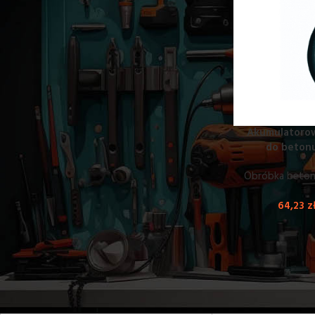
MALOWANIE
NARZĘDZIA POMIAROWE
OBRÓBKA BETONU, GŁADZI, GLAZURY
Agregaty do gładzi i szpachli
Bruzdownice
Buty do betonu
Listwy wygładzające
Akumulatorow
Mieszadła
do beton
Piły i przecinarki do betonu i kostki
Obróbka betonu,
Podnośniki do płyt GK
Przecinarki do płytek i glazury
64,23
z
Przecinarki do styropianu
Wibratory 
Przyssawki
Szlifierki do betonu
W
CoolRent War
Szlifierki do gipsu i gładzi
Urządzenia te słu
Wiązarki do zbrojeń
gotowych eleme
Wibratory do betonu