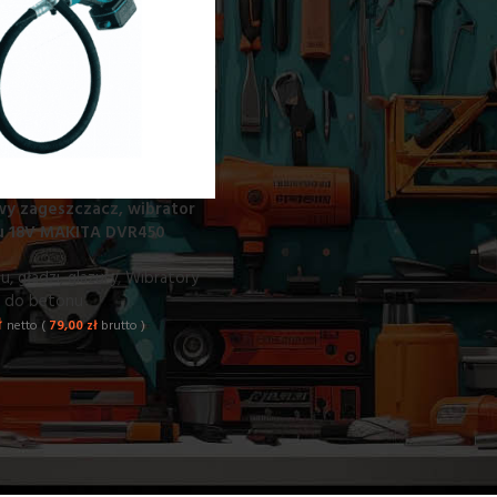
y zageszczacz, wibrator
u 18V MAKITA DVR450
 gładzi, glazury
,
Wibratory
do betonu
ł
netto (
79,00
zł
brutto )
do betonu – wynajem Warszawa (Białołęka
szawa (Białołęka)
oferujemy wynajem wibratorów do betonu, które z
żą do zagęszczania mieszanki betonowej, eliminując pęcherze powiet
ntów.