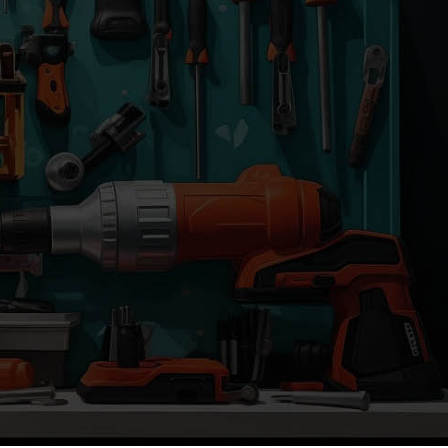
)
nacząco ułatwiają i przyspieszają prace budowlane.
rza i zapewniając większą trwałość oraz wytrzymałość