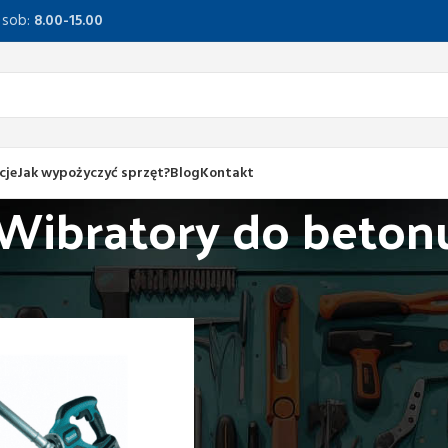
, sob:
8.00-15.00
cje
Jak wypożyczyć sprzęt?
Blog
Kontakt
Wibratory do beton
róbka betonu, gładzi, glazury
Wibratory do betonu