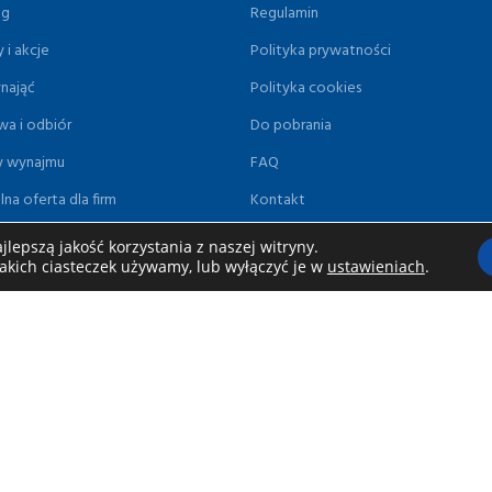
og
Regulamin
 i akcje
Polityka prywatności
ynająć
Polityka cookies
wa i odbiór
Do pobrania
y wynajmu
FAQ
lna oferta dla firm
Kontakt
lepszą jakość korzystania z naszej witryny.
jakich ciasteczek używamy, lub wyłączyć je w
ustawieniach
.