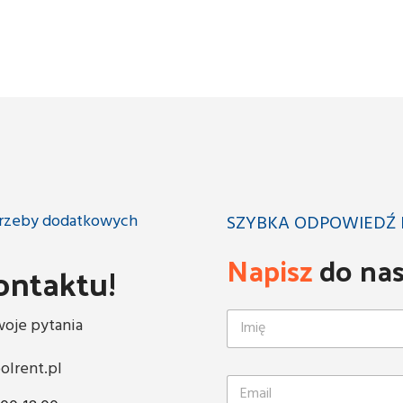
otrzeby dodatkowych
SZYBKA ODPOWIEDŹ 
Napisz
do na
ontaktu!
oje pytania
olrent.pl