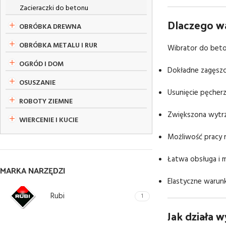
Zacieraczki do betonu
Dlaczego w
OBRÓBKA DREWNA
OBRÓBKA METALU I RUR
Wibrator do beto
OGRÓD I DOM
Dokładne zagęszc
OSUSZANIE
Usunięcie pęcher
ROBOTY ZIEMNE
Zwiększona wytrz
WIERCENIE I KUCIE
Możliwość pracy 
Łatwa obsługa i 
MARKA NARZĘDZI
Elastyczne warunk
Rubi
1
Jak działa 