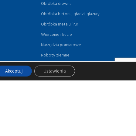
Obróbka drewna
Obróbka betonu, gładzi, glazury
Obróbka metalu i rur
Wiercenie i kucie
Narzędzia pomiarowe
Roboty ziemne
Energia, powietrze
Akceptuj
Ustawienia
Osuszanie
Ogród i dom
Czyszczenie
Malowanie
Akcesoria