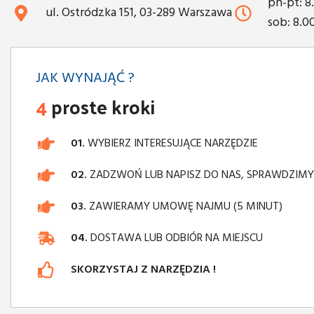
pn-pt: 8
ul. Ostródzka 151, 03-289 Warszawa
sob: 8.0
JAK WYNAJĄĆ ?
4
proste kroki
01.
WYBIERZ INTERESUJĄCE NARZĘDZIE
02.
ZADZWOŃ LUB NAPISZ DO NAS, SPRAWDZIM
03.
ZAWIERAMY UMOWĘ NAJMU (5 MINUT)
04.
DOSTAWA LUB ODBIÓR NA MIEJSCU
SKORZYSTAJ Z NARZĘDZIA !