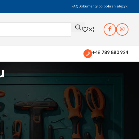
FAQ
Dokumenty do pobrania
Języki
+48
789 880 924
u
Pokaż
12
24
36