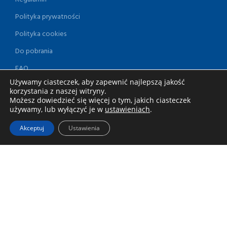
Polityka prywatności
Polityka cookies
Do pobrania
FAQ
Używamy ciasteczek, aby zapewnić najlepszą jakość
Kontakt
korzystania z naszej witryny.
Wybierz kategorię
Możesz dowiedzieć się więcej o tym, jakich ciasteczek
używamy, lub wyłączyć je w
ustawieniach
.
Obróbka drewna
Akceptuj
Ustawienia
Obróbka betonu, gładzi, glazury
Obróbka metalu i rur
Wiercenie i kucie
Narzędzia pomiarowe
Roboty ziemne
Energia, powietrze