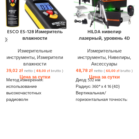
ESCO ES-128 Измеритель
HILDA нивелир
влажности
лазерный, уровень 4D
Измерительные
Измерительные
инструменты
,
Измерители
инструменты
,
Нивелиры
,
влажности
Аксессуары
39,02
zł
48,78
zł
netto (
48,00
zł
brutto )
netto (
60,00
zł
brutto )
Метод измерения:
Диод: 532 нм
использование
Радиус: 360° x 4 16 (4D)
высокочастотных
Вертикальная/
радиоволн
горизонтальная точность:
Измерительный элемент:
0,2 мм
металлический шарик
Диапазон
Диапазон измерения: 0-100
самовыравнивания: +/- 3°
Разрешение чтения: 1
Время выравнивания: 4 с
Автоматический
Водонепроницаемый: IP54
выключатель питания
Рабочий диапазон: до 30 м