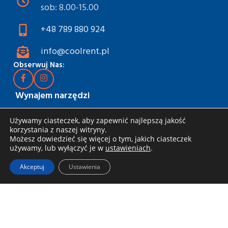
sob: 8.00-15.00
+48 789 880 924
info@coolrent.pl
Obserwuj Nas:
Wynajem narzędzi
Katalog
Używamy ciasteczek, aby zapewnić najlepszą jakość
Rabaty i akcje
korzystania z naszej witryny.
Możesz dowiedzieć się więcej o tym, jakich ciasteczek
Jak wynająć
używamy, lub wyłączyć je w
ustawieniach
.
Dostawa i odbiór
Akceptuj
Ustawienia
Zasady wynajmu
Specjalna oferta dla firm
Blog