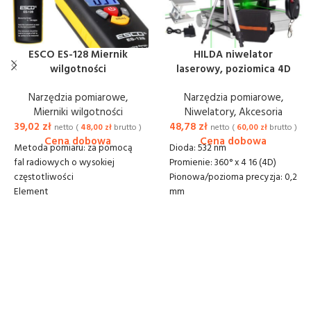
ESCO ES-128 Miernik
HILDA niwelator
wilgotności
laserowy, poziomica 4D
Narzędzia pomiarowe
,
Narzędzia pomiarowe
,
Mierniki wilgotności
Niwelatory
,
Akcesoria
39,02
zł
48,78
zł
netto (
48,00
zł
brutto )
netto (
60,00
zł
brutto )
Metoda pomiaru: za pomocą
Dioda: 532 nm
fal radiowych o wysokiej
Promienie: 360° x 4 16 (4D)
częstotliwości
Pionowa/pozioma precyzja: 0,2
Element
mm
pomiarowy: metalowa kula
Zakres samopoziomowania: +/-
Zakres pomiarowy: 0-100
3°
Rozdzielczość odczytu: 1
Czas wyrównywania: 4s
Automatyczny wyłącznik
Wodoodporność: IP54
zasilania
Zakres pracy: do 30 m
Zasilanie: 1 bateria 9V
Czas pracy: 8 - 16 godz na 1
Funkcja: MAX /MIN (pomocna
akum.
dla znalezienia miejsca o
Typ tłumienia: magnetyczne