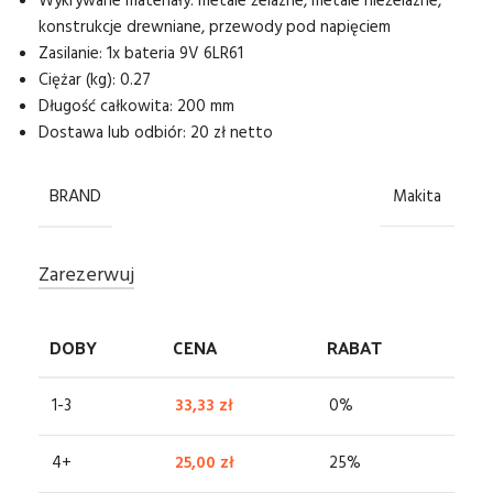
Wykrywane materiały: metale żelazne, metale nieżelazne,
konstrukcje drewniane, przewody pod napięciem
Zasilanie: 1x bateria 9V 6LR61
Ciężar (kg): 0.27
Długość całkowita: 200 mm
Dostawa lub odbiór: 20 zł netto
BRAND
Makita
Zarezerwuj
DOBY
CENA
RABAT
1-3
33,33
zł
0%
4+
25,00
zł
25%