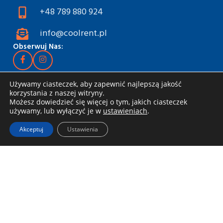
+48 789 880 924
info@coolrent.pl
Obserwuj Nas:
Wynajem narzędzi
Używamy ciasteczek, aby zapewnić najlepszą jakość
Katalog
korzystania z naszej witryny.
Możesz dowiedzieć się więcej o tym, jakich ciasteczek
Rabaty i akcje
używamy, lub wyłączyć je w
ustawieniach
.
Jak wynająć
Akceptuj
Ustawienia
Dostawa i odbiór
Zasady wynajmu
Specjalna oferta dla firm
Blog
Informacje