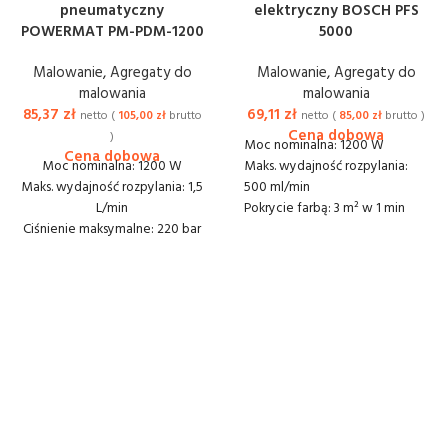
pneumatyczny
elektryczny BOSCH PFS
POWERMAT PM-PDM-1200
5000
Malowanie
,
Agregaty do
Malowanie
,
Agregaty do
malowania
malowania
85,37
zł
69,11
zł
netto (
105,00
zł
brutto
netto (
85,00
zł
brutto )
)
Moc nominalna: 1200 W
Moc nominalna: 1200 W
Maks. wydajność rozpylania:
Maks. wydajność rozpylania: 1,5
500 ml/min
L/min
Pokrycie farbą: 3 m² w 1 min
Ciśnienie maksymalne: 220 bar
Pojemność zbiornika: 1,00 l
Silnik komutatorowy prądu
Długość węża: 4,0 m
stałego
Wymiary (DxSxW):
Długość węża: 10,0 m
410x405x235 mm
Pistolet malarski z dyszą 515
Waga: 4,9 kg
Waga: 5,9 kg
Dostawa lub odbiór: 20 zł
Dostawa lub odbiór: 20 zł
netto
netto
Kaucja 200 zł
Kaucja 500 zł