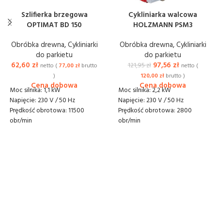
Szlifierka brzegowa
Cykliniarka walcowa
OPTIMAT BD 150
HOLZMANN PSM3
Obróbka drewna
,
Cykliniarki
Obróbka drewna
,
Cykliniarki
do parkietu
do parkietu
62,60
zł
97,56
zł
121,95
zł
netto (
77,00
zł
brutto
netto (
)
120,00
zł
brutto )
Moc silnika: 1,1 kW
Moc silnika: 2,2 kW
Napięcie: 230 V / 50 Hz
Napięcie: 230 V / 50 Hz
Prędkość obrotowa: 11500
Prędkość obrotowa: 2800
obr/min
obr/min
Średnica tarczy: 150 mm
Średnica walca: 176 mm
Prędkość obrotowa tarczy:
Prędkość obrotowa walca:
3400-3700 obr/min
2000 obr/min
Wymiary (mm): 552 x 246 x 410
Wymiary (mm): 930 x 340 x 960
Waga: 10 kg
Waga: 63 kg
Dostawa lub odbiór: 20 zł
Dostawa lub odbiór: 40 zł
netto
netto
Kaucja 700 zł
Kaucja 700 zł