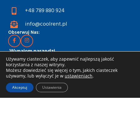
+48 789 880 924
info@coolrent.pl
Obserwuj Nas:
Wynajem narzędzi
Używamy ciasteczek, aby zapewnić najlepszą jakość
Katalog
korzystania z naszej witryny.
Możesz dowiedzieć się więcej o tym, jakich ciasteczek
Rabaty i akcje
używamy, lub wyłączyć je w
ustawieniach
.
Jak wynająć
Akceptuj
Ustawienia
Dostawa i odbiór
Zasady wynajmu
Specjalna oferta dla firm
Blog
Informacje