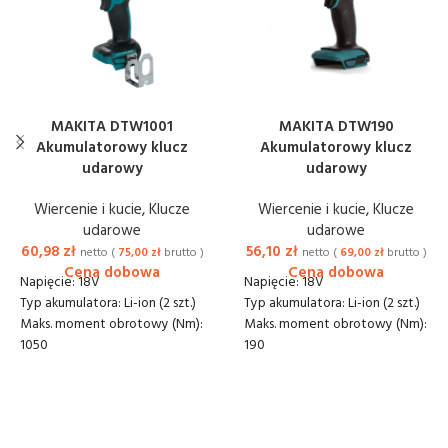
MAKITA DTW1001
MAKITA DTW190
Akumulatorowy klucz
Akumulatorowy klucz
udarowy
udarowy
Wiercenie i kucie
,
Klucze
Wiercenie i kucie
,
Klucze
udarowe
udarowe
60,98
zł
56,10
zł
netto (
75,00
zł
brutto )
netto (
69,00
zł
brutto )
Napięcie: 18V
Napięcie: 18V
Typ akumulatora: Li-ion (2 szt.)
Typ akumulatora: Li-ion (2 szt.)
Maks. moment obrotowy (Nm):
Maks. moment obrotowy (Nm):
1050
190
Moment zrywający: 1700 Nm
Prędkość obrotowa: 0 - 2300
Prędkość obrotowa: 0 - 1800
obr/min
obr/min
Częstotliwość udarów: 0 -
Częstotliwość udarów: 0 -
3000 ud/min