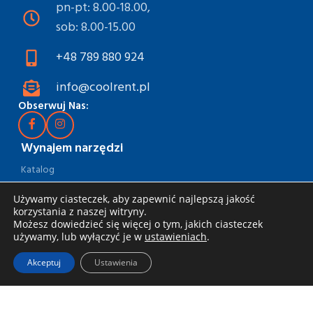
pn-pt: 8.00-18.00,
sob: 8.00-15.00
+48 789 880 924
info@coolrent.pl
Obserwuj Nas:
Wynajem narzędzi
Katalog
Rabaty i akcje
Używamy ciasteczek, aby zapewnić najlepszą jakość
korzystania z naszej witryny.
Jak wynająć
Możesz dowiedzieć się więcej o tym, jakich ciasteczek
używamy, lub wyłączyć je w
ustawieniach
.
Dostawa i odbiór
Akceptuj
Ustawienia
Zasady wynajmu
Specjalna oferta dla firm
Blog