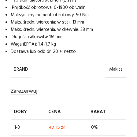
Typ akumulatorów: Li-ion (2 szt.)
Prędkość obrotowa: 0-1900 obr./min
Maksymalny moment obrotowy: 50 Nm
Maks. średn. wiercenia: w stali: 13 mm
Maks. średn. wiercenia: w drewnie: 38 mm
Długość całkowita: 169 mm
Waga (EPTA): 1,4-1,7 kg
Dostawa lub odbiór: 20 zł netto
BRAND
Makita
Zarezerwuj
DOBY
CENA
RABAT
1-3
47,15
zł
0%