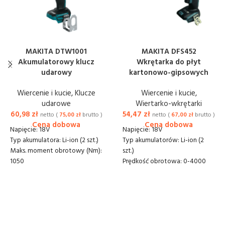
MAKITA DTW1001
MAKITA DFS452
Akumulatorowy klucz
Wkrętarka do płyt
udarowy
kartonowo-gipsowych
Wiercenie i kucie
,
Klucze
Wiercenie i kucie
,
udarowe
Wiertarko-wkrętarki
60,98
zł
54,47
zł
netto (
75,00
zł
brutto )
netto (
67,00
zł
brutto )
Napięcie: 18V
Napięcie: 18V
Typ akumulatora: Li-ion (2 szt.)
Typ akumulatorów: Li-ion (2
Maks. moment obrotowy (Nm):
szt.)
1050
Prędkość obrotowa: 0-4000
Moment zrywający: 1700 Nm
obr./min
Prędkość obrotowa: 0 - 1800
Wkręty do płyt gipsowych: 5
obr/min
mm
Częstotliwość udarów: 0 -
Wkręt do metalu:
2200 ud/min
samonawiercający 6 mm
Zdolność dokręcania: M10 –
Typ mocowania: sześciokątny