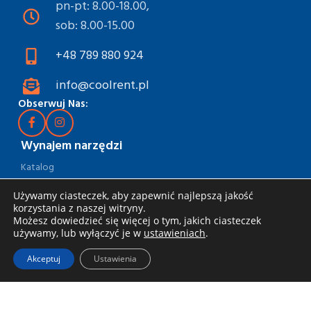
pn-pt: 8.00-18.00,
sob: 8.00-15.00
+48 789 880 924
info@coolrent.pl
Obserwuj Nas:
Wynajem narzędzi
Katalog
Rabaty i akcje
Używamy ciasteczek, aby zapewnić najlepszą jakość
korzystania z naszej witryny.
Jak wynająć
Możesz dowiedzieć się więcej o tym, jakich ciasteczek
używamy, lub wyłączyć je w
ustawieniach
.
Dostawa i odbiór
Akceptuj
Ustawienia
Zasady wynajmu
Specjalna oferta dla firm
Blog