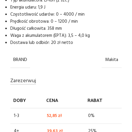
Typ akumulatora: Li-ion (2 szt.)
Energia udaru: 1,9 J
Częstotliwość udarów: 0 – 4000 / min
Prędkość obrotowa: 0 – 1200 / min
Długość całkowita: 358 mm
Waga z akumulatorem (EPTA): 3,5 – 4,0 kg
Dostawa lub odbiór: 20 zł netto
BRAND
Makita
Zarezerwuj
DOBY
CENA
RABAT
1-3
52,85
zł
0%
4+
39,63
zł
25%