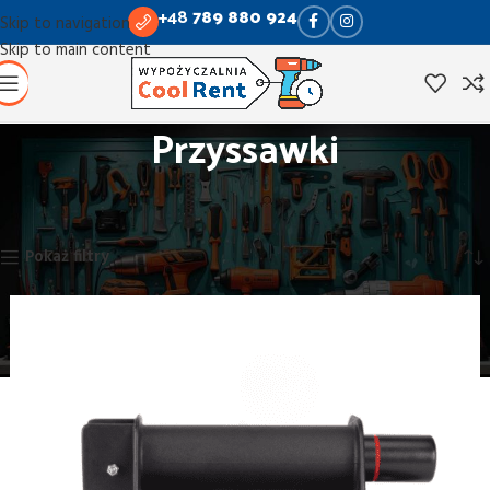
+48
789 880 924
Skip to navigation
Skip to main content
Przyssawki
Strona główna
Obróbka betonu, gładzi, glazury
Przyssawki
Wyświetlanie jednego wyniku
Pokaż filtry