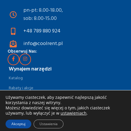
pn-pt: 8.00-18.00,
sob: 8.00-15.00
+48 789 880 924
info@coolrent.pl
Obserwuj Nas:
Wynajem narzędzi
Katalog
Rabaty i akcje
Używamy ciasteczek, aby zapewnić najlepszą jakość
Jak wynająć
korzystania z naszej witryny.
Dostawa i odbiór
Możesz dowiedzieć się więcej o tym, jakich ciasteczek
używamy, lub wyłączyć je w
ustawieniach
.
Zasady wynajmu
Akceptuj
Ustawienia
Specjalna oferta dla firm