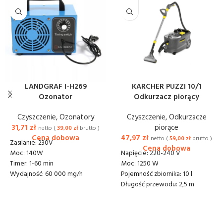
LANDGRAF I-H269
KARCHER PUZZI 10/1
Ozonator
Odkurzacz piorący
Czyszczenie
,
Ozonatory
Czyszczenie
,
Odkurzacze
31,71
zł
piorące
netto (
39,00
zł
brutto )
47,97
zł
netto (
59,00
zł
brutto )
Zasilanie: 230V
Moc: 140W
Napięcie: 220-240 V
Timer: 1-60 min
Moc: 1250 W
Wydajność: 60 000 mg/h
Pojemność zbiornika: 10 l
Wymiary (DxSxW), сm:
Długość przewodu: 2,5 m
20x14x14
Wąż do ekstrakcji: 2,5 m
Dostawa lub odbiór: 20 zł
Ssawka podłogowa: 240 mm
netto
Pistolet spryskujący/ssący