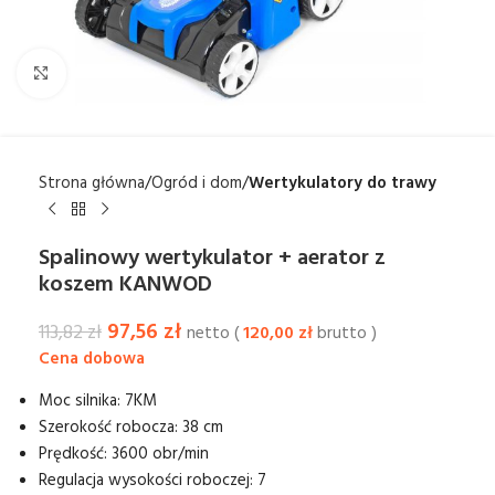
Kliknij aby powiększyć
Strona główna
Ogród i dom
Wertykulatory do trawy
Spalinowy wertykulator + aerator z
koszem KANWOD
97,56
zł
113,82
zł
netto (
120,00
zł
brutto )
Moc silnika: 7KM
Szerokość robocza: 38 cm
Prędkość: 3600 obr/min
Regulacja wysokości roboczej: 7