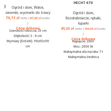
HECHT 670
Ogród i dom
,
Walce,
siewniki, wycinarki do trawy
Ogród i dom
,
70,73
zł
Rozdrabniacze, rębaki,
netto (
87,00
zł
brutto
łuparki
)
81,30
zł
netto (
100,00
zł
brutto
Szerokość robocza: 25 cm
)
Głębokość: 3 - 9 cm
Wymiary (DxSxW): 110x55x110
Napięcie: 230V
cm
Moc: 2000 W
Waga (EPTA): 7.8 kg
Maksymalna siła nacisku: 7 t
Dostawa lub odbiór: 40 zł
Maksymalna średnica
netto
łupanego drewna: 250 mm
Maksymalna długość łupanego
drewna: 520 mm
Waga: 46 kg
Wymiary: (DхSхW): 120x40x65
cm
Dostawa lub odbiór: 40 zł
netto