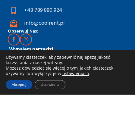
+48 789 880 924
info@coolrent.pl
Obserwuj Nas:
Wynajem narzędzi
Używamy ciasteczek, aby zapewnić najlepszą jakość
Katalog
korzystania z naszej witryny.
Możesz dowiedzieć się więcej o tym, jakich ciasteczek
Rabaty i akcje
używamy, lub wyłączyć je w
ustawieniach
.
Jak wynająć
Akceptuj
Ustawienia
Dostawa i odbiór
Zasady wynajmu
Specjalna oferta dla firm
Blog
Informacje