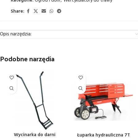
Kategorie:
Ogród i dom
,
Wertykulatory do trawy
Share:
Opis narzędzia:
Podobne narzędia
Wycinarka do darni
Łuparka hydrauliczna 7T