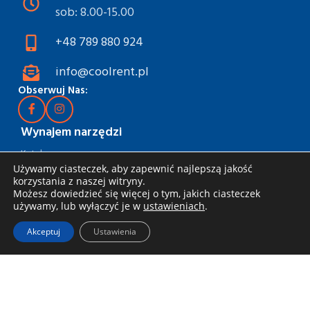
sob: 8.00-15.00
+48 789 880 924
info@coolrent.pl
Obserwuj Nas:
Wynajem narzędzi
Katalog
Używamy ciasteczek, aby zapewnić najlepszą jakość
Rabaty i akcje
korzystania z naszej witryny.
Możesz dowiedzieć się więcej o tym, jakich ciasteczek
Jak wynająć
używamy, lub wyłączyć je w
ustawieniach
.
Dostawa i odbiór
Akceptuj
Ustawienia
Zasady wynajmu
Specjalna oferta dla firm
Blog