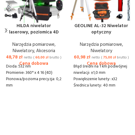
HILDA niwelator
GEOLINE AL-32 Niwelator
laserowy, poziomica 4D
optyczny
Narzędzia pomiarowe
,
Narzędzia pomiarowe
,
Niwelatory
,
Akcesoria
Niwelatory
48,78
zł
60,98
zł
netto (
60,00
zł
brutto )
netto (
75,00
zł
brutto )
Dioda: 532 nm
Błąd średni na 1 km podwójnej
Promienie: 360° x 4 16 (4D)
niwelacji: ±1,0 mm
Pionowa/pozioma precyzja: 0,2
Powiększenie lunety: x32
mm
Średnica lunety: 40 mm
Zakres samopoziomowania: +/-
Kompensator: pneumatyczny
3°
(powietrzny)
Czas wyrównywania: 4s
Obraz: prosty
Wodoodporność: IP54
Najkrótsza celowa : 0,3 m
Zakres pracy: do 30 m
Zakres pracy kompensatora:
Czas pracy: 8 - 16 godz na 1
±15'
akum.
Przewaga libelli: 8'/2 mm