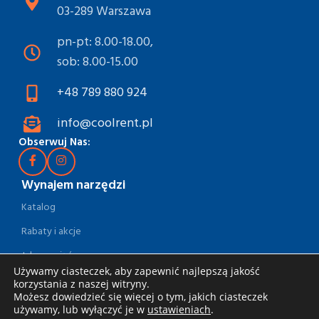
03-289 Warszawa
pn-pt: 8.00-18.00,
sob: 8.00-15.00
+48 789 880 924
info@coolrent.pl
Obserwuj Nas:
Wynajem narzędzi
Katalog
Rabaty i akcje
Jak wynająć
Używamy ciasteczek, aby zapewnić najlepszą jakość
Dostawa i odbiór
korzystania z naszej witryny.
Możesz dowiedzieć się więcej o tym, jakich ciasteczek
Zasady wynajmu
używamy, lub wyłączyć je w
ustawieniach
.