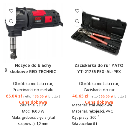
Nożyce do blachy
Zaciskarka do rur YATO
skokowe RED TECHNIC
YT-21735 PEX-AL-PEX
Obróbka metalu i rur
,
Obróbka metalu i rur
,
Przecinarki do metalu
Zaciskarki do rur
65,04
zł
40,65
zł
netto (
80,00
zł
brutto )
netto (
50,00
zł
brutto )
Zasilanie: 230 V
Materiał: stal węglowa
Moc: 1600 W
Materiał: rękojeści: PVC
Maks. grubość cięcia (stal
Kąt pracy: 360 ˚
stopowa): 1,2 mm
Siła zacisku: 6 t
Maks. grubość cięcia (stal
Obrotowa głowica: tak