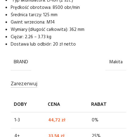
Typ akumulatora: Li-ion (2 szt.)
Prędkość obrotowa: 8500 obr/min
Średnica tarczy: 125 mm
Gwint wrzeciona: M14
Wymiary (długość całkowita): 362 mm
Ciężar: 2.26 – 3.73 kg
Dostawa lub odbiór: 20 zł netto
BRAND
Makita
Zarezerwuj
DOBY
CENA
RABAT
1-3
44,72
zł
0%
4+
33,54
zł
25%