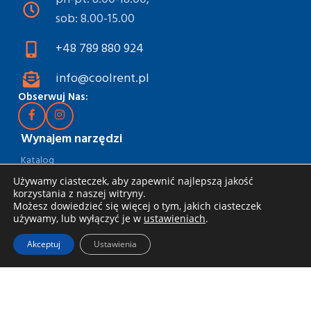
sob: 8.00-15.00
+48 789 880 924
info@coolrent.pl
Obserwuj Nas:
Wynajem narzędzi
Katalog
Używamy ciasteczek, aby zapewnić najlepszą jakość
Rabaty i akcje
korzystania z naszej witryny.
Możesz dowiedzieć się więcej o tym, jakich ciasteczek
Jak wynająć
używamy, lub wyłączyć je w
ustawieniach
.
Dostawa i odbiór
Akceptuj
Ustawienia
Zasady wynajmu
Specjalna oferta dla firm
Blog