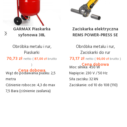
GARMAX Piaskarka
Zaciskarka elektryczna
syfonowa 38L
REMS POWER-PRESS SE
Obróbka metalu i rur
,
Obróbka metalu i rur
,
Piaskarki
Zaciskarki do rur
70,73
zł
73,17
zł
netto (
87,00
zł
brutto
netto (
90,00
zł
brutto )
)
Moc silnika: 450 W
Wąż do podawania piasku: 2,5
Napięcie: 230 V / 50 Hz
metra
Siła zacisku: 32 kN
Ciśnienie robocze: 4,3 do max
Zaciskanie: od 10 do 108 (110)
7,5 Bara (ciśnienie zasilania)
mm
Zapotrzebowanie na
Zestaw cęgów: TH - 16, 20, 26
powietrze: 300-700 l/min
mm; V - 12, 15, 18, 22, 28 mm
Pojemnik: 38 litrów
Wymiary (mm): 420 x 200 x 270
Wymiary: 52x31x79 cm
Waga: 4,4 kg
Do pracy: z korundem,
Dostawa lub odbiór: 20 zł
piaskiem, szkiełkiem, sodą i
netto