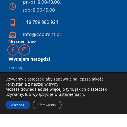
pn-pt: 8.00-18.00,
sob: 8.00-15.00
+48 789 880 924
info@coolrent.pl
Obserwuj Nas:
Wynajem narzędzi
Katalog
Rabaty i akcje
Używamy ciasteczek, aby zapewnić najlepszą jakość
korzystania z naszej witryny.
Jak wynająć
Możesz dowiedzieć się więcej o tym, jakich ciasteczek
używamy, lub wyłączyć je w
ustawieniach
.
Dostawa i odbiór
Akceptuj
Ustawienia
Zasady wynajmu
Specjalna oferta dla firm
Blog