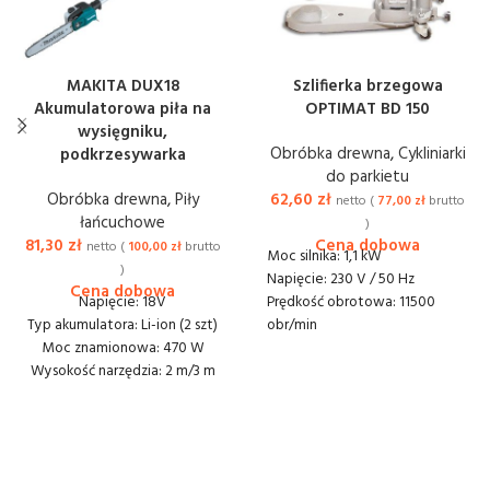
MAKITA DUX18
Szlifierka brzegowa
Akumulatorowa piła na
OPTIMAT BD 150
wysięgniku,
Obróbka drewna
,
Cykliniarki
podkrzesywarka
do parkietu
Obróbka drewna
,
Piły
62,60
zł
netto (
77,00
zł
brutto
łańcuchowe
)
81,30
zł
netto (
100,00
zł
brutto
Moc silnika: 1,1 kW
)
Napięcie: 230 V / 50 Hz
Napięcie: 18V
Prędkość obrotowa: 11500
Typ akumulatora: Li-ion (2 szt)
obr/min
Moc znamionowa: 470 W
Średnica tarczy: 150 mm
Wysokość narzędzia: 2 m/3 m
Prędkość obrotowa tarczy:
Szerokość rowka: 1,1 mm
3400-3700 obr/min
Podziałka łańcucha: 3/8"
Wymiary (mm): 552 x 246 x 410
Długość cięcia: 300 mm
Waga: 10 kg
Dostawa lub odbiór: 40 zł
Dostawa lub odbiór: 20 zł
netto
netto